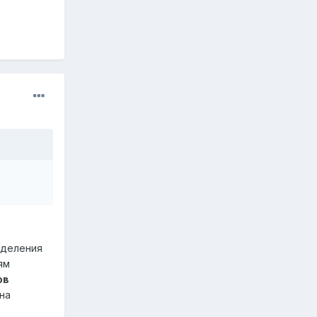
деления
ям
ов
на