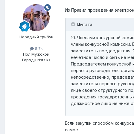
Из Правил проведения электрон
Цитата
Народный трибун
10. Членами конкурсной ком
члены конкурсной комиссии. 
5.7k
заместитель председателя. 
Пол:
Мужской
нечетное число и быть не ме
Город:
jurists.kz
Председателем конкурсной 
первого руководителя органи
непосредственно, председат
заместителя первого руковод
лице своего структурного п
проведения государственных
должностное лицо не ниже р
Если закупки способом конкурса
самое.