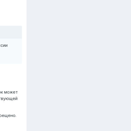
ссии
ок может
ствующей
зрещено.