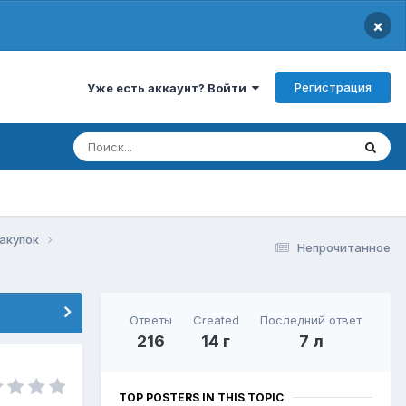
×
Регистрация
Уже есть аккаунт? Войти
закупок
Непрочитанное
Ответы
Created
Последний ответ
216
14 г
7 л
TOP POSTERS IN THIS TOPIC