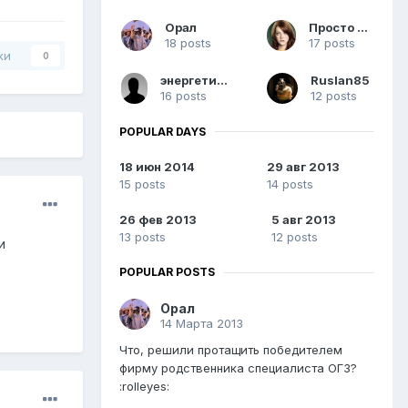
Орал
Просто Пэт
18 posts
17 posts
ки
0
энергетик пв
Ruslan85
16 posts
12 posts
POPULAR DAYS
18 июн 2014
29 авг 2013
15 posts
14 posts
26 фев 2013
5 авг 2013
13 posts
12 posts
и
POPULAR POSTS
Орал
14 Марта 2013
Что, решили протащить победителем
фирму родственника специалиста ОГЗ?
:rolleyes: