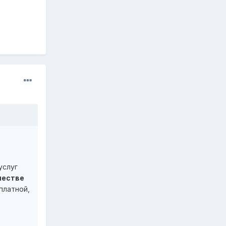
услуг
честве
платной,