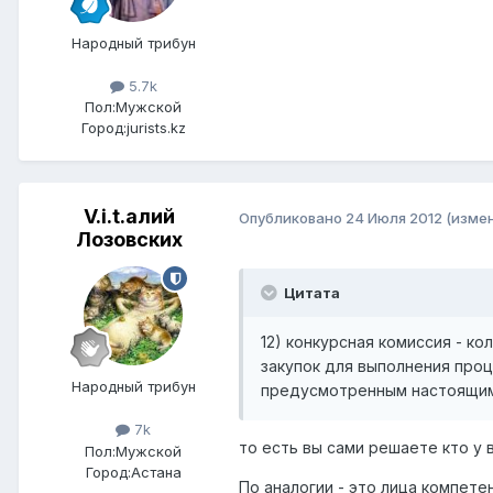
Народный трибун
5.7k
Пол:
Мужской
Город:
jurists.kz
V.i.t.алий
Опубликовано
24 Июля 2012
(изме
Лозовских
Цитата
12) конкурсная комиссия - к
закупок для выполнения про
Народный трибун
предусмотренным настоящим
7k
то есть вы сами решаете кто у 
Пол:
Мужской
Город:
Астана
По аналогии - это лица компет