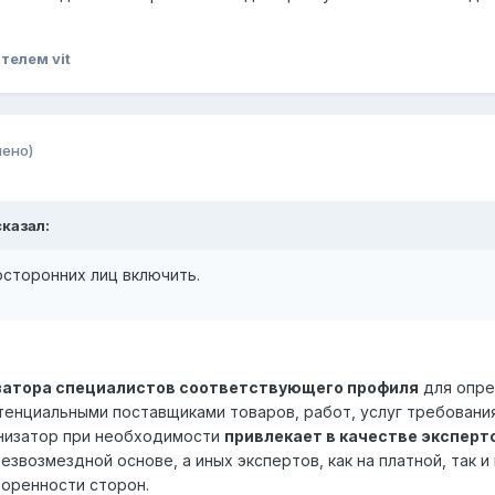
телем vit
нено)
сказал:
посторонних лиц включить.
затора специалистов соответствующего профиля
для опре
енциальными поставщиками товаров, работ, услуг требовани
анизатор при необходимости
привлекает в качестве эксперт
звозмездной основе, а иных экспертов, как на платной, так и 
оренности сторон.