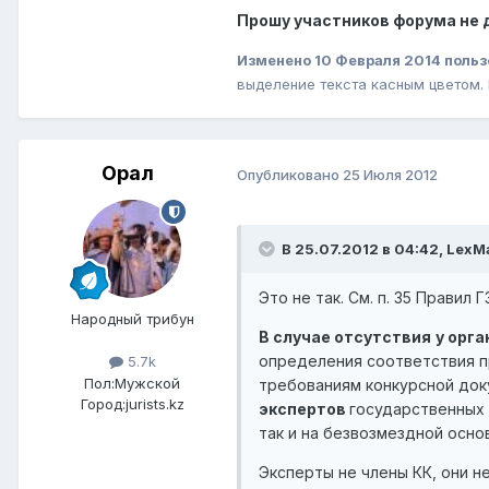
Прошу участников форума не д
Изменено
10 Февраля 2014
польз
выделение текста касным цветом.
Орал
Опубликовано
25 Июля 2012
В 25.07.2012 в 04:42, LexM
Это не так. См. п. 35 Правил Г
Народный трибун
В случае отсутствия
у орг
определения соответствия п
5.7k
Пол:
Мужской
требованиям конкурсной док
Город:
jurists.kz
экспертов
государственных 
так и на безвозмездной осно
Эксперты не члены КК, они н