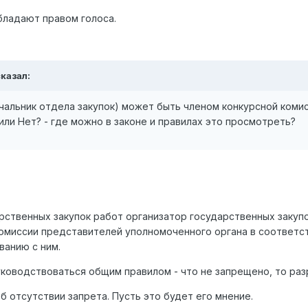
бладают правом голоса.
сказал:
чальник отдела закупок) может быть членом конкурсной коми
или Нет? - где можно в законе и правилах это просмотреть?
рственных закупок работ организатор государственных закуп
комиссии представителей уполномоченного органа в соответ
ванию с ним.
руководствоваться общим правилом - что не запрещено, то ра
б отсутствии запрета. Пусть это будет его мнение.