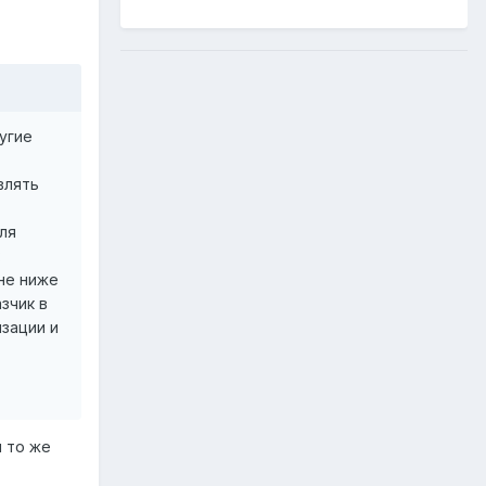
угие
влять
ля
не ниже
зчик в
зации и
м то же