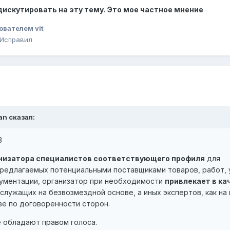
искутировать на эту тему. Это мое частное мнение
ователем vit
 Исправил
an сказал:
З
анизатора специалистов соответствующего профиля
для
редлагаемых потенциальными поставщиками товаров, работ, 
ументации, организатор при необходимости
привлекает в ка
служащих на безвозмездной основе, а иных экспертов, как на 
ве по договоренности сторон.
е обладают правом голоса.