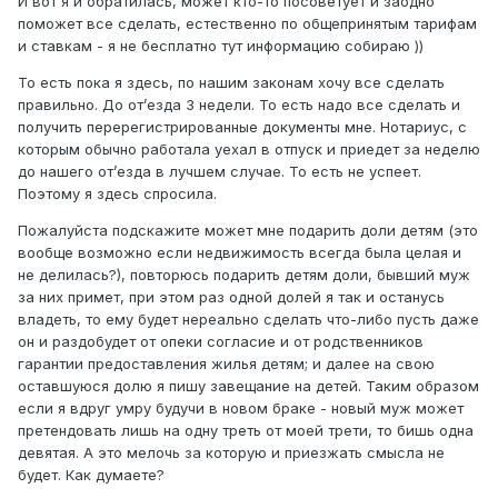
И вот я и обратилась, может кто-то посоветует и заодно
поможет все сделать, естественно по общепринятым тарифам
и ставкам - я не бесплатно тут информацию собираю ))
То есть пока я здесь, по нашим законам хочу все сделать
правильно. До от’езда 3 недели. То есть надо все сделать и
получить перерегистрированные документы мне. Нотариус, с
которым обычно работала уехал в отпуск и приедет за неделю
до нашего от’езда в лучшем случае. То есть не успеет.
Поэтому я здесь спросила.
Пожалуйста подскажите может мне подарить доли детям (это
вообще возможно если недвижимость всегда была целая и
не делилась?), повторюсь подарить детям доли, бывший муж
за них примет, при этом раз одной долей я так и останусь
владеть, то ему будет нереально сделать что-либо пусть даже
он и раздобудет от опеки согласие и от родственников
гарантии предоставления жилья детям; и далее на свою
оставшуюся долю я пишу завещание на детей. Таким образом
если я вдруг умру будучи в новом браке - новый муж может
претендовать лишь на одну треть от моей трети, то бишь одна
девятая. А это мелочь за которую и приезжать смысла не
будет. Как думаете?