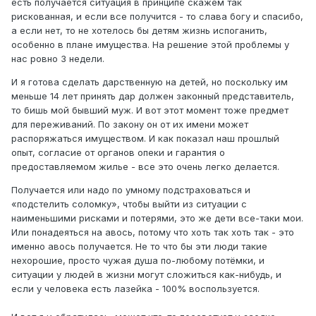
есть получается ситуация в принципе скажем так
рискованная, и если все получится - то слава богу и спасибо,
а если нет, то не хотелось бы детям жизнь испоганить,
особенно в плане имущества. На решение этой проблемы у
нас ровно 3 недели.
И я готова сделать дарственную на детей, но поскольку им
меньше 14 лет принять дар должен законный представитель,
то бишь мой бывший муж. И вот этот момент тоже предмет
для переживаний. По закону он от их имени может
распоряжаться имуществом. И как показал наш прошлый
опыт, согласие от органов опеки и гарантия о
предоставляемом жилье - все это очень легко делается.
Получается или надо по умному подстраховаться и
«подстелить соломку», чтобы выйти из ситуации с
наименьшими рисками и потерями, это же дети все-таки мои.
Или понадеяться на авось, потому что хоть так хоть так - это
именно авось получается. Не то что бы эти люди такие
нехорошие, просто чужая душа по-любому потёмки, и
ситуации у людей в жизни могут сложиться как-нибудь, и
если у человека есть лазейка - 100% воспользуется.