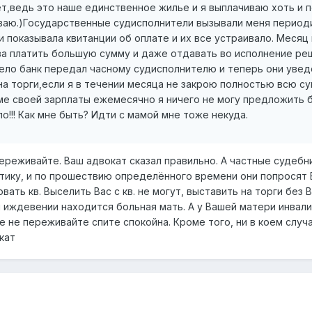
т,ведь это наше единственное жилье и я выплачиваю хоть и 
ваю.)Государственные судисполнители вызывали меня период
и показывала квитанции об оплате и их все устраивало. Месяц 
ова платить большую сумму и даже отдавать во исполнение ре
дело банк передал часному судисполнителю и теперь они уве
на торги,если я в течении месяца не закрою полностью всю с
оме своей зарплаты ежемесячно я ничего не могу предложить б
о!!! Как мне быть? Идти с мамой мне тоже некуда.
ереживайте. Ваш адвокат сказал правильно. А частные судебн
ктику, и по прошествию определённого времени они попросят 
ать кв. Выселить Вас с кв. не могут, выставить на торги без 
м иждевении находится больная мать. А у Вашей матери инвал
е не переживайте спите спокойна. Кроме того, ни в коем случ
кат