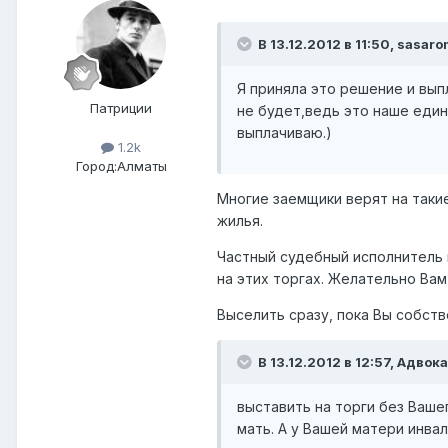
В 13.12.2012 в 11:50, sasaro
Я приняла это решение и вып
Патриции
не будет,ведь это наше един
выплачиваю.)
1.2k
Город:
Алматы
Многие заемщики верят на таки
жилья.
Частный судебный исполнитель 
на этих торгах. Желательно Ва
Выселить сразу, пока Вы собств
В 13.12.2012 в 12:57, Адвок
выставить на торги без Ваше
мать. А у Вашей матери инва