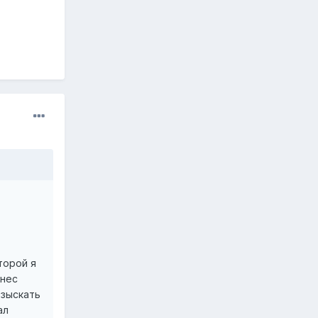
торой я
знес
взыскать
ал