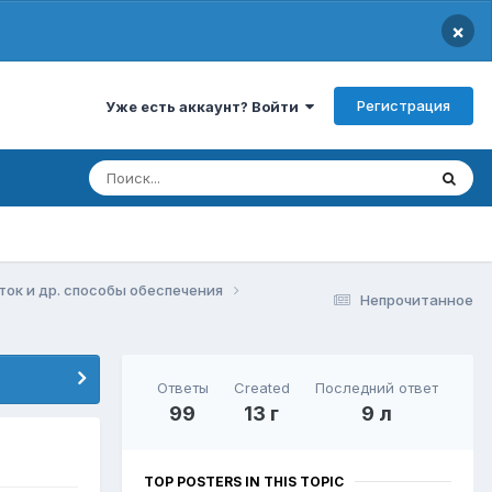
×
Регистрация
Уже есть аккаунт? Войти
аток и др. способы обеспечения
Непрочитанное
Ответы
Created
Последний ответ
99
13 г
9 л
TOP POSTERS IN THIS TOPIC