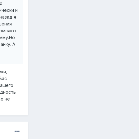
по
ически и
назад я
шения
домляют
умму.Но
анку. А
ики,
Вас
Вашего
идность
ае не