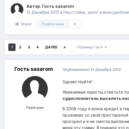
Автор: Гость sasarom
13 Декабря 2012
в
Неустойка, залог и внесудебна
Share
Подписчики
0
1
2
3
4
ДАЛЕЕ
Страница 1 из 4
Гость sasarom
Опубликовано
13 Декабря 2012
Здравствуйте!
Уважаемые юристы,ответьте по
судисполнитель выселить нас
Перегрин
В 2008 году я взяла кредит в Н
проживаю со свой престарелой 
прогорел и я не смогла выплачи
меня эту сумму. Я приняла это 