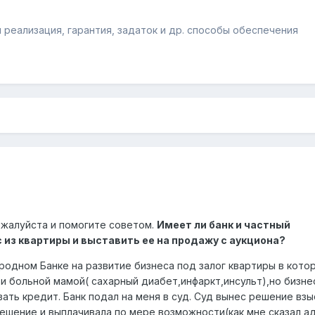
я реализация, гарантия, задаток и др. способы обеспечения
жалуйста и помогите советом.
Имеет ли банк и частный
 из квартиры и выставить ее на продажу с аукциона?
ародном Банке на развитие бизнеса под залог квартиры в кото
и больной мамой( сахарный диабет,инфаркт,инсульт),но бизне
вать кредит. Банк подал на меня в суд. Суд вынес решение взы
решение и выплачивала по мере возможности(как мне сказал а