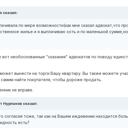
m сказал:
лачивала по мере возможности(как мне сказал адвокат,что п
ственное жилье и я выплачиваю хоть и по маленькой сумме,но
е вот необоснованные "сказания" адвокатов по поводу единс
может вынести на торги Вашу квартиру. Вы также можете уча
м самим найти покупателя, чтобы дороже продать.
енник не вправе.
ат Нурланов сказал:
го согласия тоже, так как на Вашем иждевении находится бол
лидность есть?