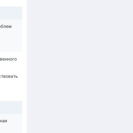
роблем
твенного
ствовать
ьная