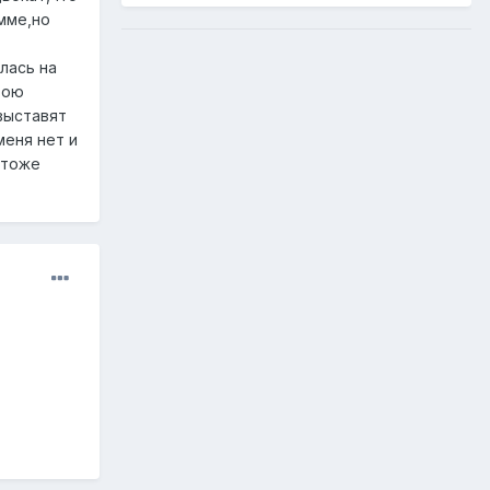
мме,но
лась на
вою
выставят
меня нет и
 тоже