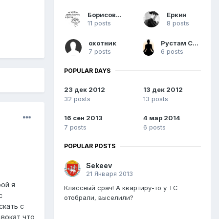
Борисович
Еркин
11 posts
8 posts
охотник
Рустам Садыкаев
7 posts
6 posts
POPULAR DAYS
23 дек 2012
13 дек 2012
32 posts
13 posts
16 сен 2013
4 мар 2014
7 posts
6 posts
POPULAR POSTS
Sekeev
21 Января 2013
рой я
Классный срач! А квартиру-то у ТС
с
отобрали, выселили?
скать с
двокат,что