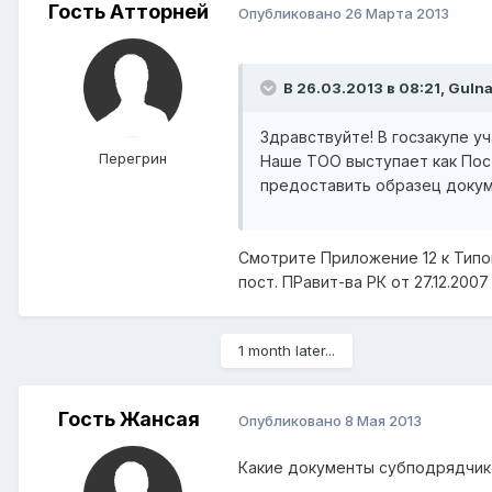
Гость Атторней
Опубликовано
26 Марта 2013
В 26.03.2013 в 08:21, Guln
Здравствуйте! В госзакупе у
Перегрин
Наше ТОО выступает как Пост
предоставить образец докум
Смотрите Приложение 12 к Типо
пост. ПРавит-ва РК от 27.12.2007 
1 month later...
Гость Жансая
Опубликовано
8 Мая 2013
Какие документы субподрядчико