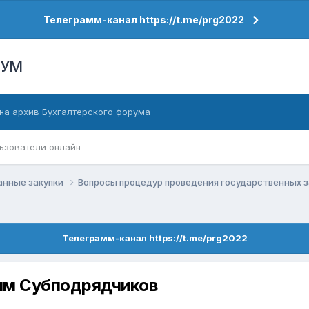
Телеграмм-канал https://t.me/prg2022
РУМ
на архив Бухгалтерского форума
ьзователи онлайн
анные закупки
Вопросы процедур проведения государственных 
Телеграмм-канал https://t.me/prg2022
ям Субподрядчиков