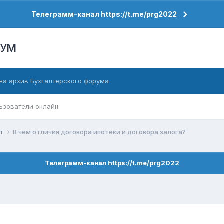
Телеграмм-канал https://t.me/prg2022
РУМ
на архив Бухгалтерского форума
ьзователи онлайн
ел
В чем отличия договора ипотеки и договора залога?
Телеграмм-канал https://t.me/prg2022