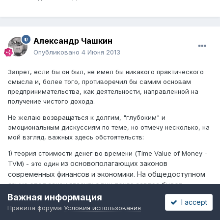
Александр Чашкин
Опубликовано
4 Июня 2013
Запрет, если бы он был, не имел бы никакого практического
смысла и, более того, противоречил бы самим основам
предпринимательства, как деятельности, направленной на
получение чистого дохода.
Не желаю возвращаться к долгим, "глубоким" и
эмоциональным дискуссиям по теме, но отмечу несколько, на
мой взгляд, важных здесь обстоятельств:
1) теория стоимости денег во времени (Time Value of Money -
из основополагающих
законов
TVM) - это один
современных финансов и экономики. На общедоступном
языке этот закон гласит: один тенге завтра будет
дешевле одного тенге сегодня.
Важная информация
I accept
Правила форума
Условия использования
Вследствие указанного закона предоставление