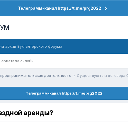
Телеграмм-канал https://t.me/prg2022
РУМ
на архив Бухгалтерского форума
ьзователи онлайн
 предпринимательская деятельность
Cуществуют ли договора 
Телеграмм-канал https://t.me/prg2022
ездной аренды?