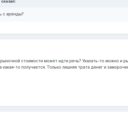
a сказал:
ть с аренды?
 рыночной стоимости может идти речь? Указать-то можно и ры
а какая-то получается. Только лишняя трата денег и заморочек