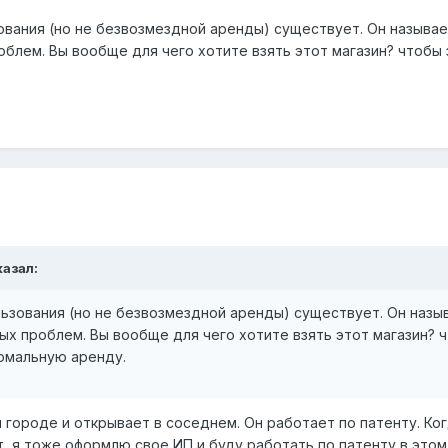
вания (но не безвозмездной аренды) существует. Он называет
облем. Вы вообще для чего хотите взять этот магазин? чтоб
казал:
зования (но не безвозмездной аренды) существует. Он назыв
ых проблем. Вы вообще для чего хотите взять этот магазин?
рмальную аренду.
городе и открывает в соседнем. Он работает по патенту. Ког
, я тоже оформлю свое ИП и буду работать по патенту в этом