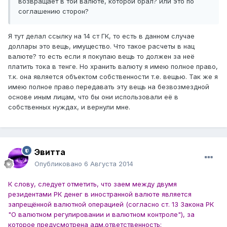
возвращает в той валюте, которой брал? или это по
соглашению сторон?
Я тут делал ссылку на 14 ст ГК, то есть в данном случае
доллары это вещь, имущество. Что такое расчеты в нац
валюте? то есть если я покупаю вещь то должен за неё
платить тока в тенге. Но хранить валюту я имею полное право,
т.к. она является объектом собственности т.е. вещью. Так же я
имею полное право передавать эту вещь на безвозмездной
основе иным лицам, что бы они использовали её в
собственных нуждах, и вернули мне.
Эвитта
Опубликовано
6 Августа 2014
К слову, следует отметить, что заем между двумя
резидентами РК денег в иностранной валюте является
запрещённой валютной операцией (согласно ст. 13 Закона РК
"О валютном регулировании и валютном контроле"), за
которое предусмотрена адм.ответственность: