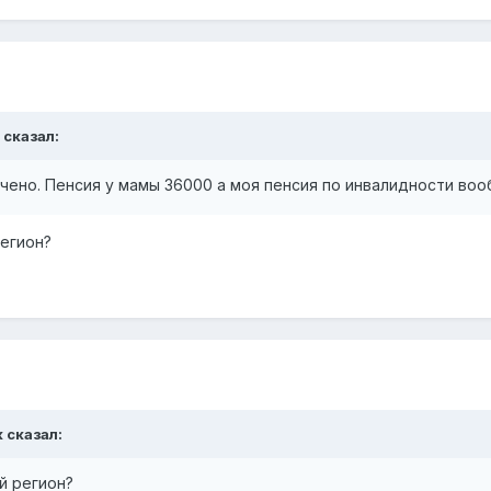
 сказал:
лачено. Пенсия у мамы 36000 а моя пенсия по инвалидности во
регион?
 сказал:
й регион?