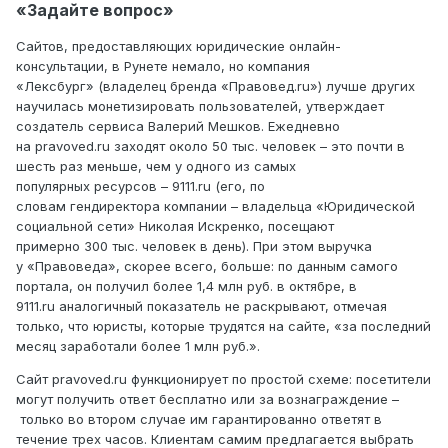
«Задайте вопрос»
Сайтов, предоставляющих юридические онлайн-
консультации, в Рунете немало, но компания
«Лексбург» (владелец бренда «Правовед.ru») лучше других
научилась монетизировать пользователей, утверждает
создатель сервиса Валерий Мешков. Ежедневно
на pravoved.ru заходят около 50 тыс. человек – это почти в
шесть раз меньше, чем у одного из самых
популярных ресурсов – 9111.ru (его, по
словам гендиректора компании – владельца «Юридической
социальной сети» Николая Искренко, посещают
примерно 300 тыс. человек в день). При этом выручка
у «Правоведа», скорее всего, больше: по данным самого
портала, он получил более 1,4 млн руб. в октябре, в
9111.ru аналогичный показатель не раскрывают, отмечая
только, что юристы, которые трудятся на сайте, «за последний
месяц заработали более 1 млн руб.».
Сайт pravoved.ru функционирует по простой схеме: посетители
могут получить ответ бесплатно или за вознаграждение –
только во втором случае им гарантированно ответят в
течение трех часов. Клиентам самим предлагается выбрать