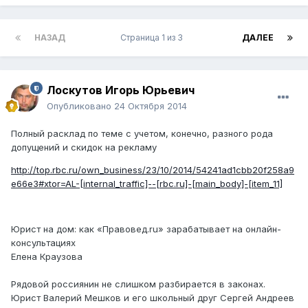
НАЗАД
Страница 1 из 3
ДАЛЕЕ
Лоскутов Игорь Юрьевич
Опубликовано
24 Октября 2014
Полный расклад по теме с учетом, конечно, разного рода
допущений и скидок на рекламу
http://top.rbc.ru/own_business/23/10/2014/54241ad1cbb20f258a9
e66e3#xtor=AL-[internal_traffic]--[rbc.ru]-[main_body]-[item_11]
Юрист на дом: как «Правовед.ru» зарабатывает на онлайн-
консультациях
Елена Краузова
Рядовой россиянин не слишком разбирается в законах.
Юрист Валерий Мешков и его школьный друг Сергей Андреев