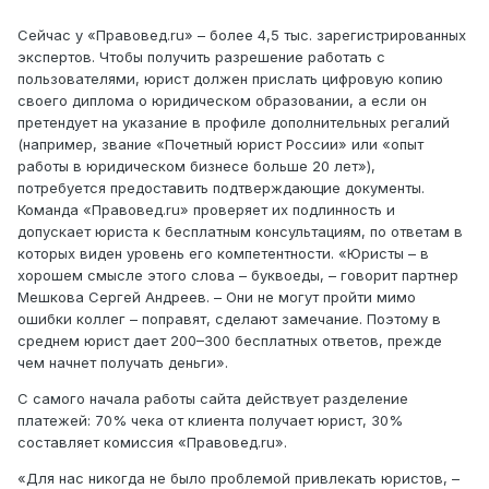
Сейчас у «Правовед.ru» – более 4,5 тыс. зарегистрированных
экспертов. Чтобы получить разрешение работать с
пользователями, юрист должен прислать цифровую копию
своего диплома о юридическом образовании, а если он
претендует на указание в профиле дополнительных регалий
(например, звание «Почетный юрист России» или «опыт
работы в юридическом бизнесе больше 20 лет»),
потребуется предоставить подтверждающие документы.
Команда «Правовед.ru» проверяет их подлинность и
допускает юриста к бесплатным консультациям, по ответам в
которых виден уровень его компетентности. «Юристы – в
хорошем смысле этого слова – буквоеды, – говорит партнер
Мешкова Сергей Андреев. – Они не могут пройти мимо
ошибки коллег – поправят, сделают замечание. Поэтому в
среднем юрист дает 200–300 бесплатных ответов, прежде
чем начнет получать деньги».
С самого начала работы сайта действует разделение
платежей: 70% чека от клиента получает юрист, 30%
составляет комиссия «Правовед.ru».
«Для нас никогда не было проблемой привлекать юристов, –