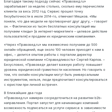
Благодаря такому подходу сейчас «Правовед.ru»
зарабатывает за неделю столько, сколько ему перечисляли
клиенты за весь 2012 год. Сервис прошел точку
безубыточности в июле 2014-го, отмечает Мешков. «Мы
поняли, что две модели не противоречат друг другу, – говорит
он. – Фактически из тысяч бесплатных консультаций мы
получаем «лиды» [в интернет-маркетинге – целевое действие
пользователя] и продаем их юридическим компаниям».
«Через «Правовед.ru» мы ежемесячно получаем до 500
онлайн-обращений, еще около 100 человек приходят к нам в
офис, – делится опытом работы с порталом директор
юридической компании «Справедливость» Сергей Карпов. –
Безусловно, «Правовед» делает важную работу: повышает
уровень юридической грамотности населения. Но говорить о
том, что онлайн-консультации могут быть универсальным
инструментом, нельзя, люди предпочитают консультироваться
с юристом при личной встрече».
В ближайшие два года
«Правовед.ru» намерен сосредоточиться на развитии b2b-
направления. Портал запустит для начинающих компаний
возможность подписаться на услуги сервиса: в зависимости