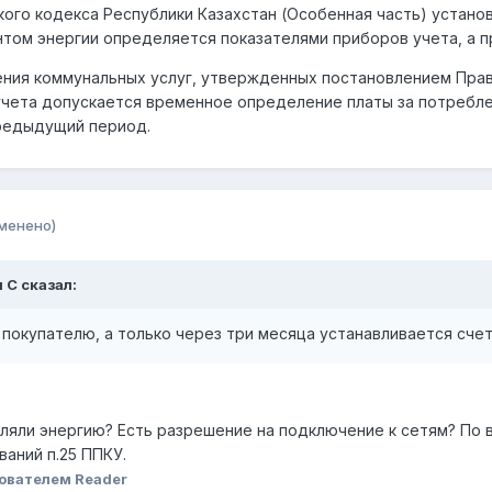
кого кодекса Республики Казахстан (Особенная часть) устан
нтом энергии определяется показателями приборов учета, а пр
ния коммунальных услуг, утвержденных постановлением Прави
 учета допускается временное определение платы за потребл
редыдущий период.
менено)
л C сказал:
окупателю, а только через три месяца устанавливается счет
бляли энергию? Есть разрешение на подключение к сетям? По в
аний п.25 ППКУ.
ователем Reader