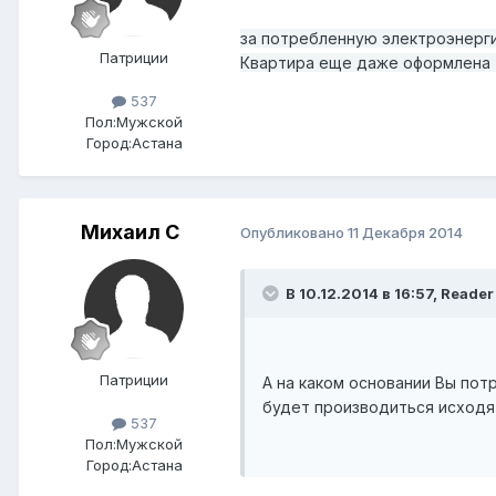
за потребленную электроэнерг
Патриции
Квартира еще даже оформлена 
537
Пол:
Мужской
Город:
Астана
Михаил C
Опубликовано
11 Декабря 2014
В 10.12.2014 в 16:57, Reader
Патриции
А на каком основании Вы пот
будет производиться исходя 
537
Пол:
Мужской
Город:
Астана