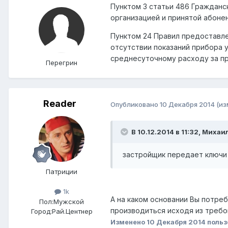
Пунктом 3 статьи 486 Гражданс
организацией и принятой абоне
Пунктом 24 Правил предоставле
отсутствии показаний прибора
среднесуточному расходу за п
Перегрин
Reader
Опубликовано
10 Декабря 2014
(из
В 10.12.2014 в 11:32, Михаи
застройщик передает ключи п
Патриции
1k
А на каком основании Вы потре
Пол:
Мужской
производиться исходя из требов
Город:
Рай.Центнер
Изменено
10 Декабря 2014
польз