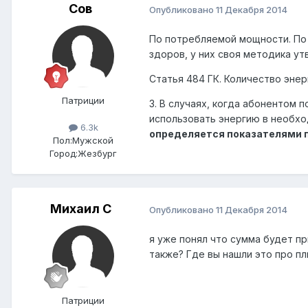
Сов
Опубликовано
11 Декабря 2014
По потребляемой мощности. По 
здоров, у них своя методика у
Статья 484 ГК. Количество энер
Патриции
3. В случаях, когда абонентом
использовать энергию в необхо
6.3k
определяется показателями пр
Пол:
Мужской
Город:
Жезбург
Михаил C
Опубликовано
11 Декабря 2014
я уже понял что сумма будет пр
также? Где вы нашли это про п
Патриции