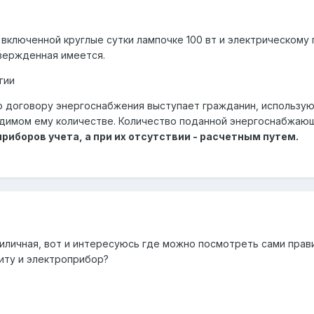
включенной круглые сутки лампочке 100 вт и электрическому 
твержденная имеется.
гии
 по договору энергоснабжения выступает гражданин, использу
димом ему количестве. Количество поданной энергоснабжающ
иборов учета, а при их отсутствии - расчетным путем.
иличная, вот и интересуюсь где можно посмотреть сами прави
литу и электроприбор?