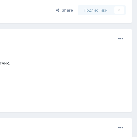
Share
Подписчики
0
?
тчик.