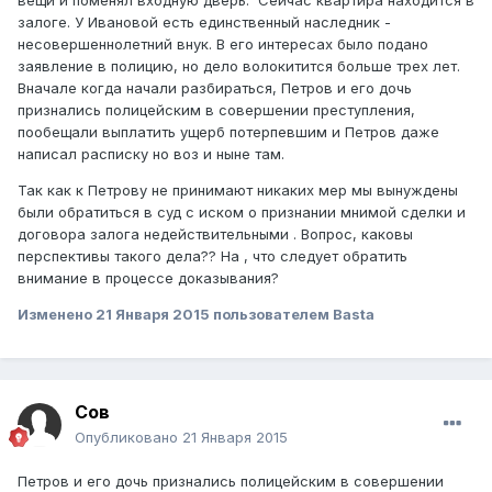
вещи и поменял входную дверь. Сейчас квартира находится в
залоге. У Ивановой есть единственный наследник -
несовершеннолетний внук. В его интересах было подано
заявление в полицию, но дело волокитится больше трех лет.
Вначале когда начали разбираться, Петров и его дочь
признались полицейским в совершении преступления,
пообещали выплатить ущерб потерпевшим и Петров даже
написал расписку но воз и ныне там.
Так как к Петрову не принимают никаких мер мы вынуждены
были обратиться в суд с иском о признании мнимой сделки и
договора залога недействительными . Вопрос, каковы
перспективы такого дела?? На , что следует обратить
внимание в процессе доказывания?
Изменено
21 Января 2015
пользователем Basta
Сов
Опубликовано
21 Января 2015
Петров и его дочь признались полицейским в совершении