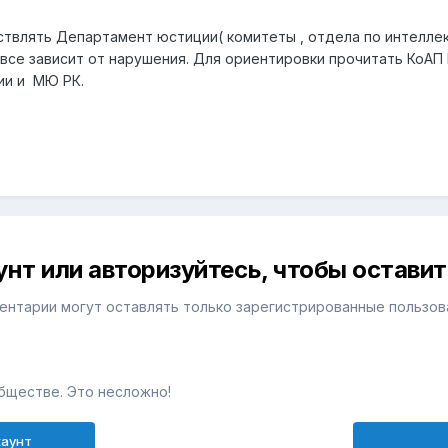
влять Департамент юстиции( комитеты , отдела по интеллек
все зависит от нарушения. Для ориентировки прочитать КоАП Р
ии и МЮ РК.
унт или авторизуйтесь, чтобы остави
ентарии могут оставлять только зарегистрированные пользов
бществе. Это несложно!
каунт