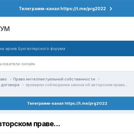
Телеграмм-канал https://t.me/prg2022
РУМ
на архив Бухгалтерского форума
ьзователи онлайн
раво
Право интеллектуальной собственности
, договора
проверки соблюдения закона об авторском праве...
Телеграмм-канал https://t.me/prg2022
торском праве...