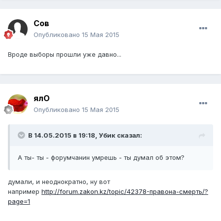
Сов
Опубликовано
15 Мая 2015
Вроде выборы прошли уже давно...
ялО
Опубликовано
15 Мая 2015
В 14.05.2015 в 19:18,
Убик
сказал:
А ты- ты - форумчанин умрешь - ты думал об этом?
​думали, и неоднократно, ну вот
например
http://forum.zakon.kz/topic/42378-правона-смерть/?
page=1