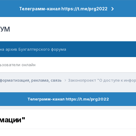
Телеграмм-канал https://t.me/prg2022
РУМ
на архив Бухгалтерского форума
ьзователи онлайн
форматизация, реклама, связь
Законопроект "О доступе к инфо
Телеграмм-канал https://t.me/prg2022
рмации"