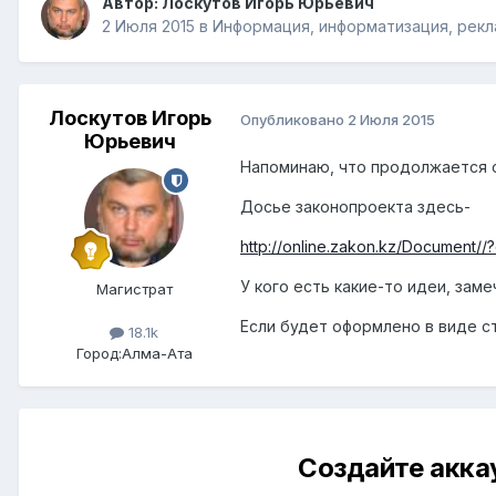
Автор:
Лоскутов Игорь Юрьевич
2 Июля 2015
в
Информация, информатизация, рекл
Лоскутов Игорь
Опубликовано
2 Июля 2015
Юрьевич
Напоминаю, что продолжается 
Досье законопроекта здесь-
http://online.zakon.kz/Document/
У кого есть какие-то идеи, зам
Магистрат
Если будет оформлено в виде ст
18.1k
Город:
Алма-Ата
Создайте акка