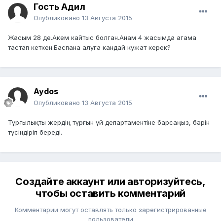
Гость Адил
Опубликовано
13 Августа 2015
Жасым 28 де.Акем кайтыс болган.Анам 4 жасымда агама
тастап кеткен.Баспана алуга кандай кужат керек?
Aydos
Опубликовано
13 Августа 2015
Тұрғылықты жердің тұрғын үй департаментіне барсаңыз, бәрін
түсіндіріп береді.
Создайте аккаунт или авторизуйтесь,
чтобы оставить комментарий
Комментарии могут оставлять только зарегистрированные
пользователи