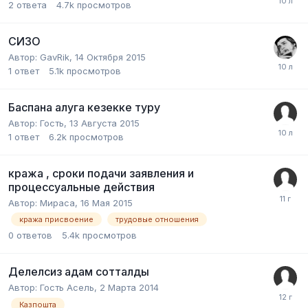
2
ответа
4.7k
просмотров
СИЗО
Автор:
GavRik
,
14 Октября 2015
1
ответ
5.1k
просмотров
Баспана алуга кезекке туру
Автор:
Гость
,
13 Августа 2015
1
ответ
6.2k
просмотров
кража , сроки подачи заявления и
процессуальные действия
Автор:
Мираса
,
16 Мая 2015
кража присвоение
трудовые отношения
0
ответов
5.4k
просмотров
Делелсиз адам сотталды
Автор:
Гость Асель
,
2 Марта 2014
Казпошта