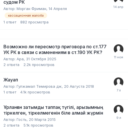
судом РК
Автор:
Морган Фриман
,
14 Апреля
кассационная жалоба
1
ответ
882
просмотра
Возможно ли пересмотр приговора по ст.177
УК РК в связи с изменениям в ст.190 УК РК?
Автор:
Apa
,
31 Октября 2025
2
ответа
2.2k
просмотров
Жауап
Автор:
Гулжамал Темирова дж
,
20 Августа 2018
1
ответ
4.1k
просмотров
Ұрланған затымды таппақ түгілі, арызымның
тіркелген, тіркелмегенін біле алмай жүрмін
Автор:
Гость
,
20 Марта 2015
2
ответа
5.1k
просмотров