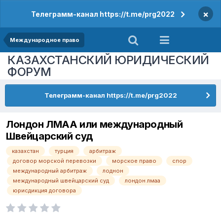
×
Телеграмм-канал https://t.me/prg2022
Международное право
КАЗАХСТАНСКИЙ ЮРИДИЧЕСКИЙ
ФОРУМ
Телеграмм-канал https://t.me/prg2022
Лондон ЛМАА или международный
Швейцарский суд
казахстан
турция
арбитраж
договор морской перевозки
морское право
спор
международный арбитраж
лоднон
международный швейцарский суд
лондон лмаа
юрисдикция договора