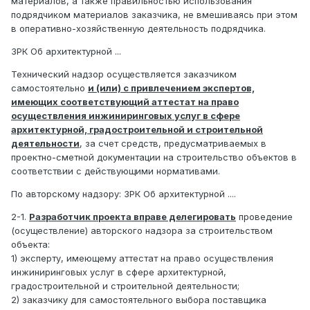
материалов, а также правильностью использования
подрядчиком материалов заказчика, не вмешиваясь при этом
в оперативно-хозяйственную деятельность подрядчика.
ЗРК Об архитектурной ...
Технический надзор осуществляется заказчиком
самостоятельно
и (или) с привлечением экспертов,
имеющих соответствующий аттестат на право
осуществления инжиниринговых услуг в сфере
архитектурной, градостроительной и строительной
деятельности
, за счет средств, предусматриваемых в
проектно-сметной документации на строительство объектов в
соответствии с действующими нормативами.
По авторскому надзору: ЗРК Об архитектурной ....
2-1.
Разработчик проекта вправе делегировать
проведение
(осуществление) авторского надзора за строительством
объекта:
1) эксперту, имеющему аттестат на право осуществления
инжиниринговых услуг в сфере архитектурной,
градостроительной и строительной деятельности;
2) заказчику для самостоятельного выбора поставщика