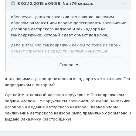
В 02.12.2015 в 09:56,
Nuri76
сказал:
обеспечить должен заказчик это понятно, но каким
образом он может или вправе делегировать заключение
договора авторского надзора и тех.надзора на
ген.подрядчика, который сдает объект под ключ,
дело в том, что ген.подрядчик как бы то тоже из своих,
объект строится из средств частных инвестиций,
ген.подрядчик заключил договор для удобного ведения
контроля, а при сдаче объекта возможно данный факт
Expand
будет расценен как нарушение.
я так понимаю договор авторского надзора уже заключен Ген
подрядчиком с автором?
Сделайте отдельный договор поручения с Ген подрядчиком
задним числом - с поручением заключить от имени ЗАказчика
договор на ведение авторского надзора. Главное чтобы
заключение авторского надзора было правильно оформлено и
выдано Заказчику (Застройщику)