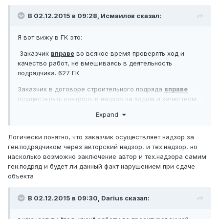
В 02.12.2015 в 09:28,
Исмаилов
сказал:
Я вот вижу в ГК это:
Заказчик
вправе
во всякое время проверять ход и
качество работ, не вмешиваясь в деятельность
подрядчика. 627 ГК
Заказчик в договоре строительного подряда
вправе
осуществлять контроль и надзор за ходом и качеством
выполняемых работ, соблюдением сроков их
Expand
выполнения (графика), качеством предоставленных
подрядчиком материалов, а также правильностью
Логически понятно, что заказчик осуществляет надзор за
использования подрядчиком материалов заказчика, не
ген.подрядчиком через авторский надзор, и тех.надзор, но
вмешиваясь при этом в оперативно-хозяйственную
насколько возможно заключение автор и тех.надзора самим
деятельность подрядчика.
ген.подряд и будет ли данный факт нарушением при сдаче
ЗРК Об архитектурной ...
объекта
Технический надзор осуществляется заказчиком
В 02.12.2015 в 09:30,
Darius
сказал:
самостоятельно
и (или) с привлечением экспертов,
имеющих соответствующий аттестат на право