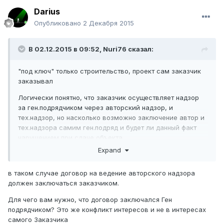
надзор за самим собой, может наверное только за
Darius
субчиками.
Опубликовано
2 Декабря 2015
Относительно авторского надзора, тут по моему только
автор или лицо кому он делегирует.
В 02.12.2015 в 09:52,
Nuri76
сказал:
"под ключ" только строительство, проект сам заказчик
заказывал
Логически понятно, что заказчик осуществляет надзор
за ген.подрядчиком через авторский надзор, и
тех.надзор, но насколько возможно заключение автор и
тех.надзора самим ген.подряд и будет ли данный факт
нарушением при сдаче объекта
Expand
нет только строительство, проект заказывался
заказчиком отдельно
в таком случае договор на ведение авторского надзора
должен заключаться заказчиком.
Для чего вам нужно, что договор заключался Ген
подрядчиком? Это же конфликт интересов и не в интересах
самого Заказчика