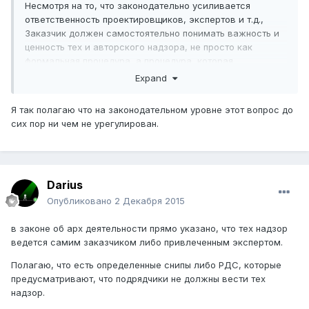
Несмотря на то, что законодательно усиливается
ответственность проектировщиков, экспертов и т.д.,
Заказчик должен самостоятельно понимать важность и
ценность тех и авторского надзора, не просто как
формальная процедура, а процедура, которая
действительно влияет на качество выполняемых СМР и
Expand
общую устойчивость и безопасность результатов работ
Я так полагаю что на законодательном уровне этот вопрос до
сих пор ни чем не урегулирован.
Darius
Опубликовано
2 Декабря 2015
в законе об арх деятельности прямо указано, что тех надзор
ведется самим заказчиком либо привлеченным экспертом.
Полагаю, что есть определенные снипы либо РДС, которые
предусматривают, что подрядчики не должны вести тех
надзор.