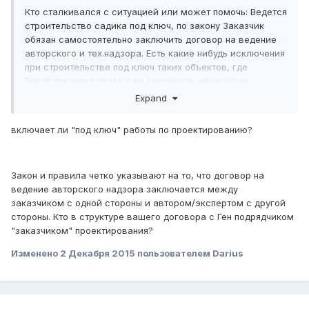
Кто сталкивался с ситуацией или может помочь: Ведется
строительство садика под ключ, по закону Заказчик
обязан самостоятельно заключить договор на ведение
авторского и тех.надзора. Есть какие нибудь исключения
при строительстве под ключ таких объектов, где
Ген.подрядчик вправе сам заключить договор на
авторский и тех.надзор или нет? Если можно ссылки.
Expand
включает ли "под ключ" работы по проектированию?
Закон и правила четко указывают на то, что договор на
ведение авторского надзора заключается между
заказчиком с одной стороны и автором/экспертом с другой
стороны. Кто в структуре вашего договора с Ген подрядчиком
"заказчиком" проектирования?
Изменено
2 Декабря 2015
пользователем Darius