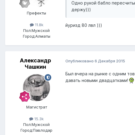
Одно рукой бабло пересчитыв
держу)))
Префекты
11.8k
йуризд 80 лвл )))
Пол:
Мужской
Город:
Алматы
Александр
Опубликовано
6 Декабря 2015
Чашкин
Был вчера на рынке с одним т
давать новыми двадцатками!
Магистрат
15.3k
Пол:
Мужской
Город:
Павлодар