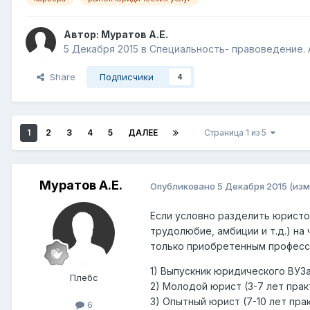
Автор:
Муратов А.Е.
5 Декабря 2015
в
Специальность- правоведение. 
Share
Подписчики
4
1
2
3
4
5
ДАЛЕЕ
Страница 1 из 5
Муратов А.Е.
Опубликовано
5 Декабря 2015
(изм
Если условно разделить юристо
трудолюбие, амбиции и т.д.) н
только приобретенным професс
1) Выпускник юридического ВУЗа 
Плебс
2) Молодой юрист (3-7 лет прак
3) Опытный юрист (7-10 лет пра
6