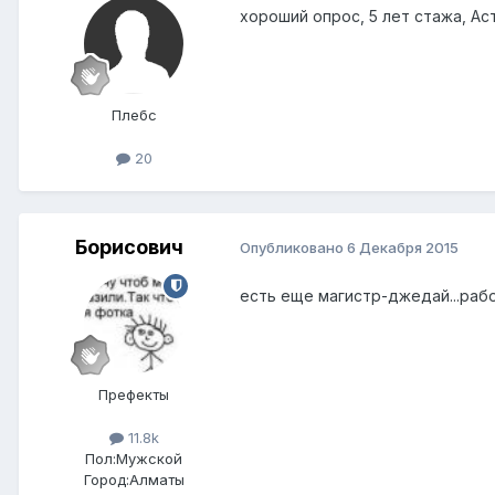
хороший опрос, 5 лет стажа, Ас
Плебс
20
Борисович
Опубликовано
6 Декабря 2015
есть еще магистр-джедай...раб
Префекты
11.8k
Пол:
Мужской
Город:
Алматы