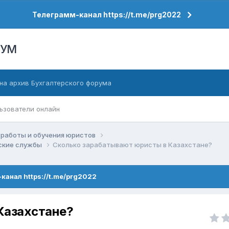
Телеграмм-канал https://t.me/prg2022
РУМ
на архив Бухгалтерского форума
ьзователи онлайн
работы и обучения юристов
еские службы
Сколько зарабатывают юристы в Казахстане?
канал https://t.me/prg2022
Казахстане?