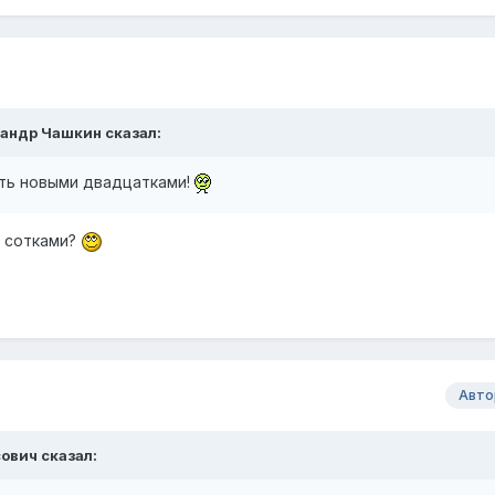
сандр Чашкин
сказал:
ть новыми двадцатками!
и сотками?
Авто
сович
сказал: