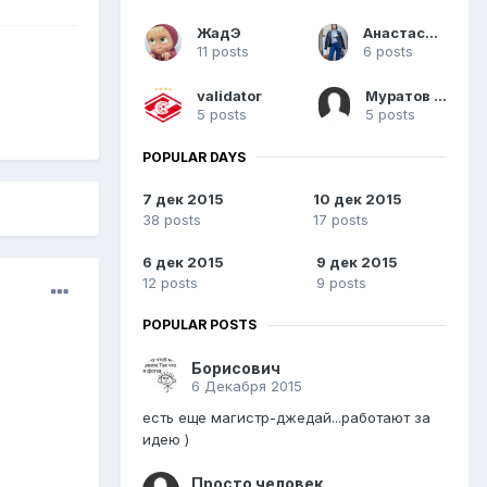
ЖадЭ
Анастасия Ю.
11 posts
6 posts
validator
Муратов А.Е.
5 posts
5 posts
POPULAR DAYS
7 дек 2015
10 дек 2015
38 posts
17 posts
6 дек 2015
9 дек 2015
12 posts
9 posts
POPULAR POSTS
Борисович
6 Декабря 2015
есть еще магистр-джедай...работают за
идею )
Просто человек