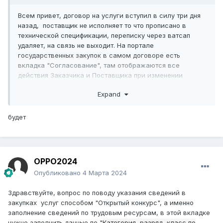
Всем привет, договор на услуги вступил в силу три дня
назад, поставщик не исполняет то что прописано в
технической спецификации, переписку через ватсап
удаляет, на связь не выходит. На портале
государственных закупок в самом договоре есть
вкладка "Согласование", там отображаются все
действия Заказчика и Поставщика при изменении
договора, если вести переписку через эту вкладку оно
Expand
будет иметь юридическую силу при подаче иска в суд?
будет
OPPO2024
Опубликовано
4 Марта 2024
Здравствуйте, вопрос по поводу указания сведений в
закупках услуг способом "Открытый конкурс", а именно
заполнение сведений по трудовым ресурсам, в этой вкладке
нужно заполнить данные по "
Категория, разряд, класс по