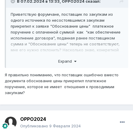
В 07.02.2024 в 13:33,
OPPO2024
сказал:
Приветствую форумчане, поставщик по закупкам из
одного источника по несостоявшимся закупкам
прикрепил к заявке "Обоснование цены" платежное
поручение с оплаченной суммой как "как обеспечение
исполнение договора", поданная ранее поставщиком
сумма и "Обоснование цены" теперь не соответствуют,
мне его нужно отклонить? Насколько знаю, конкретной
формы для документа "Обоснования цены" нету и он
Expand
предоставляется поставщиками в произвольной форме,
но так чтобы обоснование какое то было
Я правильно пониманию, что поставщик ошибочно вместо
документа обоснование цены прикрепил платежное
поручение, которое не имеет отношения к проводимым
закупкам?
OPPO2024
Опубликовано
9 Февраля 2024