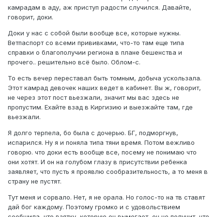
камрадам в аду, аж приступ радости случился. Давайте,
говорит, доки.
Доки у нас с собой были вообще все, которые нужны.
Ветпаспорт со всеми прививками, что-то там еще типа
справки о благополучии региона в плане бешенства и
прочего.. решительно всё было. Облом-с.
То есть вечер переставал быть томным, добыча ускользала.
Этот камрад девочек наших ведет в кабинет. Вы ж, говорит,
не через этот пост вьезжали, значит мы вас здесь не
пропустим. Ехайте взад в Киргизию и выезжайте там, где
вьезжали.
Я долго терпела, бо была с дочерью. БГ, подморгнув,
испарился. Ну я и поняла типа тяни время. Потом вежливо
говорю. что доки есть вообще все, посему не понимаю что
они хотят. И он на голубом глазу в присутствии ребенка
заявляет, что пусть я проявлю сообразительность, а то меня в
страну не пустят.
Тут меня и сорвало. Нет, я не орала. Но голос-то на тв ставят
дай бог каждому. Поэтому громко и с удовольствием
сообщила, что взятку, которую он вымогает, он не получит, что