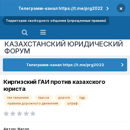
×
Телеграмм-канал https://t.me/prg2022
Территория свободного общения (упрощенные правила)
КАЗАХСТАНСКИЙ ЮРИДИЧЕСКИЙ
ФОРУМ
Телеграмм-канал https://t.me/prg2022
Киргизский ГАИ против казахского
юриста
гаи гаишники
трасса
дорога
пдд
правила дорожного движения
штраф
Автор:
Neron