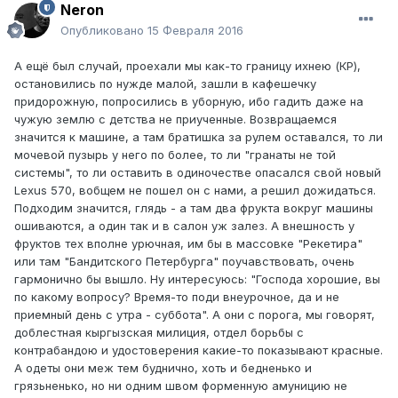
Neron
Опубликовано
15 Февраля 2016
А ещё был случай, проехали мы как-то границу ихнею (КР),
остановились по нужде малой, зашли в кафешечку
придорожную, попросились в уборную, ибо гадить даже на
чужую землю с детства не приученные. Возвращаемся
значится к машине, а там братишка за рулем оставался, то ли
мочевой пузырь у него по более, то ли "гранаты не той
системы", то ли оставить в одиночестве опасался свой новый
Lexus 570, вобщем не пошел он с нами, а решил дожидаться.
Подходим значится, глядь - а там два фрукта вокруг машины
ошиваются, а один так и в салон уж залез. А внешность у
фруктов тех вполне урючная, им бы в массовке "Рекетира"
или там "Бандитского Петербурга" поучавствовать, очень
гармонично бы вышло. Ну интересуюсь: "Господа хорошие, вы
по какому вопросу? Время-то поди внеурочное, да и не
приемный день с утра - суббота". А они с порога, мы говорят,
доблестная кыргызская милиция, отдел борьбы с
контрабандою и удостоверения какие-то показывают красные.
А одеты они меж тем буднично, хоть и бедненько и
грязьненько, но ни одним швом форменную амуницию не