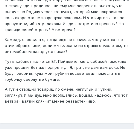
в страну где я родилась не ему мне запрещать вьехать, что
вьеду я на Родину через тот пункт, который мне понравится
коль скоро это не запрещено законом.. И что киргизы-то нас
пропустили, ибо чтут законы. И где я встретила препоны? На
границе своей страны? У ветврача?
Камрад, спросила я, тогда еще не понимая, что унижаю его
этим обращением, если мы выехали из страны самолетом, то
автомобилем назад уже никак?
Тут в кабинет является БГ. Пойдемте, мы с собакой таможню
уже прошли. Вет аж подпрыгнул. Я, грит, не дам вам доки. Не
буду говорить, куда мой грубиян посоветовал поместить в
трубочку свернутые бумаги.
А тут и старший товарищ по смене, неглупый и чуткий,
заглянул. И мы душевно пообщались. Вощим, надеюсь, что тот
ветврач взятки клянчит менее беззастенчиво.