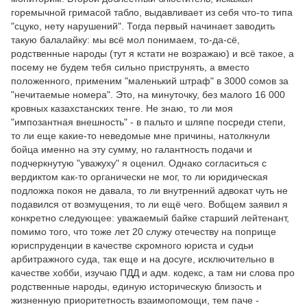
горемычной гримасой табло, выдавливает из себя что-то типа
"сцуко, нету нарушений". Тогда первый начинает заводить
такую балалайку: мы всё мол понимаем, то-да-сё,
родственные народы (тут я кстати не возражаю) и всё такое, а
посему не будем тебя сильно приструнять, а вместо
положенного, применим "маленький штраф" в 3000 сомов за
"нечитаемые номера". Это, на минуточку, без малого 16 000
кровных казахстанских тенге. Не знаю, то ли моя
"импозантная внешность" - в пальто и шляпе посреди степи,
то ли еще какие-то неведомые мне причины, натолкнули
бойца именно на эту сумму, но галантность подачи и
подчеркнутую "уважуху" я оценил. Однако согласиться с
вердиктом как-то органически не мог, то ли юридическая
подложка покоя не давала, то ли внутренний адвокат чуть не
подавился от возмущения, то ли ещё чего. Вобщем заявил я
конкретно следующее: уважаемый байке старший лейтенант,
помимо того, что тоже лет 20 служу отечеству на поприще
юриспруденции в качестве скромного юриста и судьи
арбитражного суда, так еще и на досуге, исключительно в
качестве хобби, изучаю ПДД и адм. кодекс, а там ни слова про
родственные народы, единую историческую близость и
жизненную приоритетность взаимопомощи, тем паче -