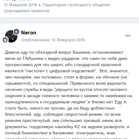
12 Февраля 2016
в
Территория свободного общения
(упрощенные правила)
Neron
Опубликовано
12 Февраля 2016
Давеча еду по объездной вокруг Бишкека, останавливают
меня их ГАИшники с видео радаром, что само по себе дико
прогрессивно для тех широт, ибо стандартной практикой
является "пистолет с цифровой подсветкой".
Всё, значится,
чин-чинарём, как положено, стоят в форме, на обочине (не
скрываются), со спецмашиной. Привычного всем варианта
несения службы в виде "рвущего из кустов опосля часового
сидения в засаде гневного человека с какими-то намёками на
принадлежность к государевым людям" и близко нет. Еду я,
стало быть, никого не трогаю, да на беду доблестных
блюстителей, еду, соблюдая скоростной режим, по всем
ремням пристегнутый, аки стёклышко трезвый, имею все
документы, горделивую наклейку KZ на заднем развороте, и
полный боекомплект в багажнике: огнетушитель, знак