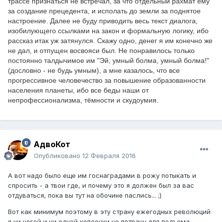
трассе признаться не встречал, за что отдельный рахмат ему
за создание прецедента, и исполать до земли за поднятое
настроение. Далее не буду приводить весь текст диалога,
изобилующего ссылками на закон и формальную логику, ибо
рассказ итак уж затянулся. Скажу одно, денег я им конечно же
не дал, и отпущен восвояси был. Не понравилось только
постоянно талдычимое им "Эй, умный болма, умный болма!"
(дословно - не будь умным), а мне казалось, что все
прогрессивное человечество за повышение образованности
населения планеты, ибо все беды наши от
непрофессионализма, тёмности и скудоумия.
АдвоКот
Опубликовано
12 Февраля 2016
А вот надо было еще им госнаградами в рожу потыкать и
спросить - а твои где, и почему это я должен был за вас
отдуваться, пока вы тут на обочине паслись... ;)
Вот как минимум поэтому в эту страну ежегодных революций
я ни ногой и ни одной копеечки не потрачу для подъема