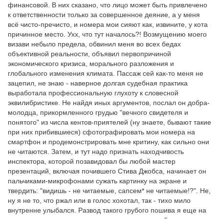
финансовой. В них сказано, что лицо может быть привлечено
к ответственности только за совершенное деяние, а у меня
всё чисто-пречисто, и номера мои сияют как, извините, у кота
причинное место. Ухх, что тут началось?! Возмущению моего
визави небыло предела, обвинил меня во всех бедах
объективной реальности, объявил первопричиной
экономического кризиса, морального разложения и
глобального изменения климата. Пассаж сей как-то меня не
зацепил, не знаю - наверное долгая судебная практика
выработала профессиональную глухоту к словесной
эквилибристике. Не найдя иных аргументов, послал он добра-
молодца, прикормленного грудью "вечного свидетеля и
понятого" из числа кентов-приятелей (ну знаете, бывают такие
при них прибившиеся) сфотографировать мои номера на
смартфон и продемонстрировать мне критину, как сильно они
не читаются. Затем, и тут надо признать находчивость
инспектора, которой позавидовал бы любой мастер
презентаций, включая почившего Стива Джобса, начинает он
пальчиками-микрофонами сужать картинку на экране и
твердить: "видишь - не читаемые, сапсем* не читаемые!?". Не,
ну я не то, что ржал или в голос хохотал, так - тихо мило
внутренне улыбался. Развод такого грубого пошива я еще на