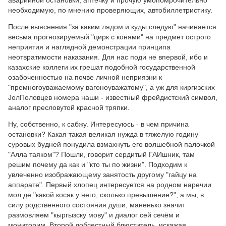
аварийной остановки, аптечку и прочую умопомрочительно
необходимую, по мнению проверяющих, автобиллетристику.
После выяснения "за каким лядом и куды следую" начинается
весьма прогнозируемый "цирк с конями" на предмет острого
неприятия и наглядной демонстрации принципа
неотвратимости наказания. Для нас поди не впервой, ибо и
казахские коллеги их грешат подобной государственной
озабоченностью на почве личной неприязни к
"премногоуважаемому вагоноуважатому", а уж для киргизских
JолПоловцев номера наши - известный фрейдистский символ,
аналог пресловутой красной тряпки.
Ну, собственно, к сабжу. Интересуюсь - в чем причина
остановки? Какая такая великая нужда в тяжелую годину
суровых будней понудила взмахнуть его волшебной палочкой
"Алла таяком"? Пошли, говорит сердитый ГАИшник, там
решим почему да как и "кто ты по жизни". Подходим к
увлеченно изображающему занятость другому "гайцу на
аппарате". Первый хлопец интересуется на родном наречии
мол де "какой косяк у него, сколько превышение?", а мы, в
силу родственного состояния души, маненько значит
размовляем "кыргызску мову" и диалог сей сечём и
мониторим. Второй доблестный блюститель, искажая