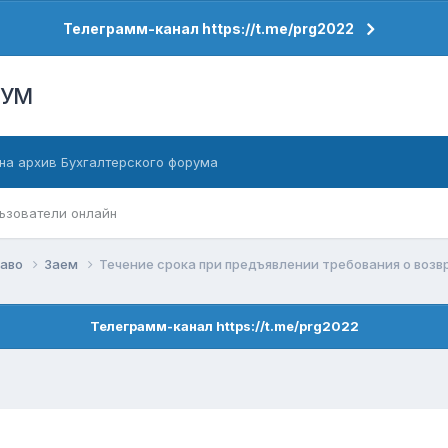
Телеграмм-канал https://t.me/prg2022
РУМ
на архив Бухгалтерского форума
ьзователи онлайн
раво
Заем
Течение срока при предъявлении требования о возв
Телеграмм-канал https://t.me/prg2022