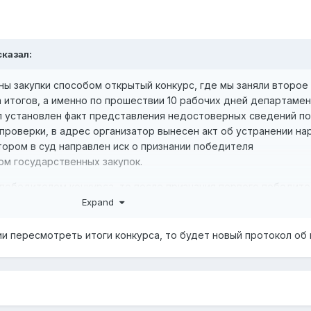
казал:
ы закупки способом открытый конкурс, где мы заняли второе
 итогов, а именно по прошествии 10 рабочих дней департаме
л установлен факт представления недостоверных сведений по
проверки, в адрес организатор вынесен акт об устранении на
тором в суд направлен иск о признании победителя
м государственных закупок.
 победителем конкурса, то после признания первого победите
м Организатор может направить нам договор на подписание?
Expand
и пересмотреть итоги конкурса, то будет новый протокол об 