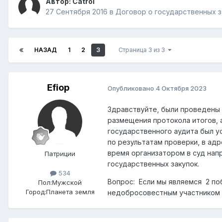
Автор:
Catrol
27 Сентября 2016
в
Договор о государственных з
НАЗАД
1
2
3
Страница 3 из 3
Efiop
Опубликовано
4 Октября 2023
Здравствуйте, были проведены 
размещения протокола итогов, 
государственного аудита был у
по результатам проверки, в ад
время организатором в суд нап
Патриции
государственных закупок.
534
Вопрос: Если мы являемся 2 по
Пол:
Мужской
Город:
Планета земля
недобросовестным участником 