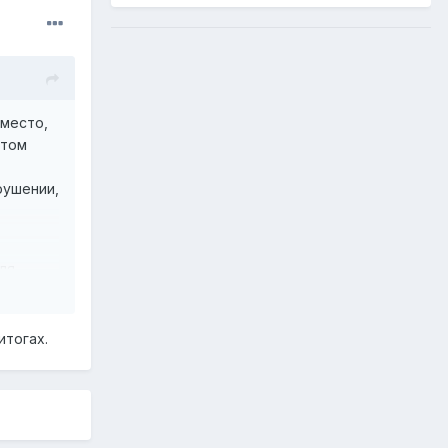
 место,
нтом
рушении,
ля
итогах.