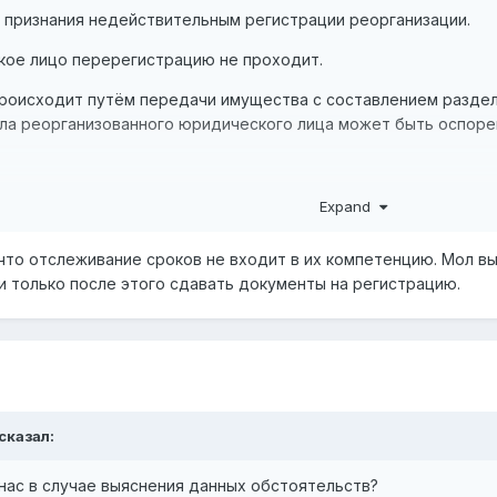
ь признания недействительным регистрации реорганизации.
кое лицо перерегистрацию не проходит.
 происходит путём передачи имущества с составлением разде
ла реорганизованного юридического лица может быть оспорено
твиями юстиции или это юридическая задачка?
Expand
что отслеживание сроков не входит в их компетенцию. Мол в
 только после этого сдавать документы на регистрацию.
сказал:
нас в случае выяснения данных обстоятельств?