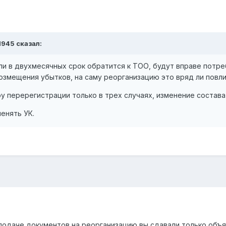
1945
сказал:
ли в двухмесячных срок обратится к ТОО, будут вправе потр
озмещения убытков, на саму реорганизацию это вряд ли повли
 перерегистрации только в трех случаях, изменение состава
менять УК.
 подаче документов на реорганизацию вы сдавали только объ