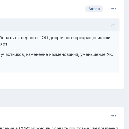
Автор
ебовать от первого ТОО досрочного прекращения или
яет.
 участников, изменение наименования, уменьшение УК.
явление в СМИ? Нужно ли сдавать почтовые уведомления