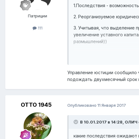
1.Последствия - возможност
Патриции
2. Реорганизуемое юридичес
3. Учитывая, что выделение
111
увеличение уставного капита
размышлений))
Честно говоря удивлён дейс
Управление юстиции сообщило 
подождать двухмесячный срок и
ОТТО 1945
Опубликовано
11 Января 2017
В 10.01.2017 в 14:28,
ОЛИЧ
какие последствия ожидают 