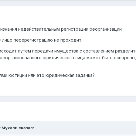
ризнания недействительным регистрации реорганизации.
е лицо перерегистрацию не проходит.
оисходит путём передачи имущества с составлением разделит
 реорганизованного юридического лица может быть оспорено, х
ями юстиции или это юридическая задачка?
r Мухали
сказал: