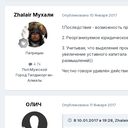
Zhalair Мухали
Опубликовано
10 Января 2017
1.Последствия - возможность п
2. Реорганизуемое юридическо
3. Учитывая, что выделение пр
Патриции
увеличение уставного капитала
размышлений))
4.7k
Пол:
Мужской
Честно говоря удивлён действи
Город:
Талдыкорган-
Алматы
ОЛИЧ
Опубликовано
11 Января 2017
В 10.01.2017 в 19:28,
Zhalai