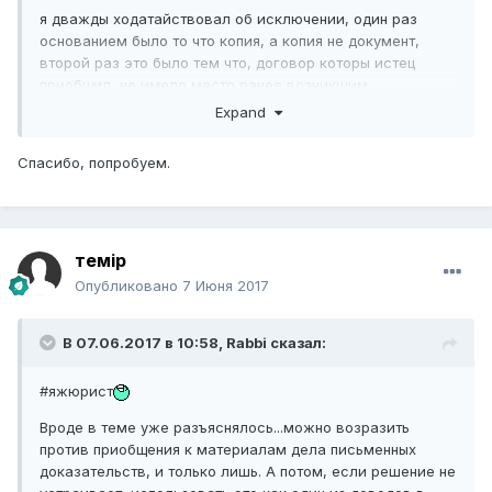
я дважды ходатайствовал об исключении, один раз
основанием было то что копия, а копия не документ,
второй раз это было тем что, договор которы истец
приобщил, не имело место ранее возникшим
обстоятельству, а третий раз мне отказали с
Expand
определением, но я не стал обжаловать, хотя возможно.
Спасибо, попробуем.
Если суд вынесет определение об отказе ходатайство об
исключение, то суд должен ссылаться на нормы из чего
суд исходил, если нет то вероятно можно обжаловать в
апелляшке
темір
Опубликовано
7 Июня 2017
В 07.06.2017 в 10:58,
Rabbi
сказал:
#яжюрист
Вроде в теме уже разъяснялось...можно возразить
против приобщения к материалам дела письменных
доказательств, и только лишь. А потом, если решение не