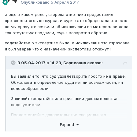
Опубликовано
5 Апреля 2017
а еще в каком деле , сторона ответчика предоставил
протокол итогов конкурса, и судью это обрадовала что есть
но мы сразу же заявили об исключении из материалов дела
так отсутствует подписи, судья возвратил обратно
ходатайства о экспертизе было, а исключения это страховка,
я был уверен что о назначении экспертизы откажут !!!
В 05.04.2017 в 14:23,
Борисович
сказал:
Вы заявили то, что суд удовлетворить просто не в праве.
Обжаловать определение суда нет ни возможности, ни
целесообразности.
Заявляйте ходатайство о признании доказательства
недопустимым.
Предоставляйте доказательства специального
изготовления или изменения содержания какого-либо
Expand
документа. Если для этого требуется экспертиза,
заявляйте ходатайство о ее назначении.