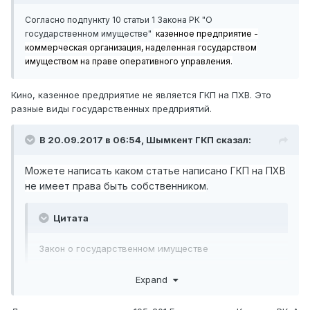
Согласно подпункту 10 статьи 1 Закона РК "О
государственном имуществе"
казенное
предприятие -
коммерческая организация, наделенная государством
имуществом на праве оперативного управления.
Кино, казенное предприятие не является ГКП на ПХВ. Это
разные виды государственных предприятий.
В 20.09.2017 в 06:54,
Шымкент ГКП
сказал:
Можете написать каком статье написано ГКП на ПХВ
не имеет права быть собственником
.
Цитата
Закон о государственном имуществе
статья 1.
Основные понятия, используемые в
Expand
настоящем Законе
36) право хозяйственного ведения - вещное право