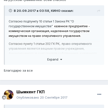
В 20.09.2017 в 03:58,
КИНО
сказал:
Согласно подпункту 10 статьи 1 Закона РК "О
государственном имуществе"
казенное
предприятие -
коммерческая организация, наделенная государством
имуществом на праве оперативного управления.
Согласно пункту 1 статьи 202 ГК РК, п
раво оперативного
управления является вещным правом учреждения,
финансируемого за счет средств собственника, и казенного
предприятия, получивших имущество от собственника и
Expand
осуществляющих в пределах, установленных
законодательными актами Республики Казахстан, в
Благодарю за все
соответствии с целями своей деятельности, заданиями
собственника и назначением имущества, права владения,
пользования и распоряжения этим имуществом.
Согласно пункту 1 статьи 188 ГК РК, п
раво собственности есть
Шымкент ГКП
признаваемое и охраняемое законодательными актами право
Опубликовано
20 Сентября 2017
субъекта по своему усмотрению владеть, пользоваться и
распоряжаться принадлежащим ему имуществом.