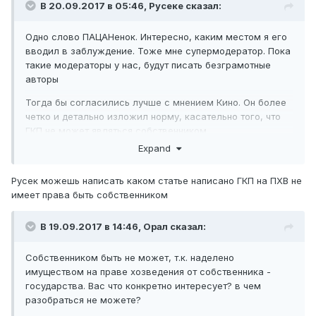
В 20.09.2017 в 05:46,
Русеке
сказал:
Соответственно ГКП никак не может быть собственником
имущества, собственником имущества выступает
Одно слово ПАЦАНенок. Интересно, каким местом я его
государство в лице уполномоченного органа
вводил в заблуждение. Тоже мне супермодератор. Пока
(территориального комитета государственного имущества)
такие модераторы у нас, будут писать безграмотные
авторы
Тогда бы согласились лучше с мнением Кино. Он более
четко и детально изложил норму, касательно того, что
ГКП не может являться собственником
Expand
Русек можешь написать каком статье написано ГКП на ПХВ не
имеет права быть собственником
В 19.09.2017 в 14:46,
Орал
сказал:
Собственником быть не может, т.к. наделено
имуществом на праве хозведения от собственника -
государства. Вас что конкретно интересует? в чем
разобраться не можете?