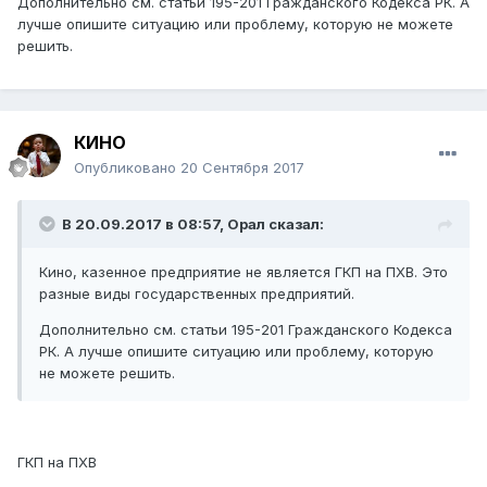
Дополнительно см. статьи 195-201 Гражданского Кодекса РК. А
государственного предприятия на праве
лучше опишите ситуацию или проблему, которую не можете
хозяйственного ведения, получившего имущество
решить.
от государства как собственника и
Expand
осуществляющего в пределах, установленных
Гражданским Кодексом Республики Казахстан,
настоящим Законом и иными законами Республики
КИНО
Казахстан, права владения, пользования и
Опубликовано
20 Сентября 2017
распоряжения этим имуществом;
37) государственное предприятие на праве
В 20.09.2017 в 08:57,
Орал
сказал:
хозяйственного ведения - коммерческая
организация, наделенная государством
Кино, казенное предприятие не является ГКП на ПХВ. Это
имуществом на праве хозяйственного ведения и
разные виды государственных предприятий.
отвечающая по своим обязательствам всем
принадлежащим ей имуществом.
Дополнительно см. статьи 195-201 Гражданского Кодекса
РК. А лучше опишите ситуацию или проблему, которую
Гражданский кодекс
не можете решить.
Статья 192.
Право государственной
собственности
1. Государственная собственность выступает
в виде
республиканской и коммунальной собственности.
ГКП на ПХВ
4. Имущество, находящееся в государственной