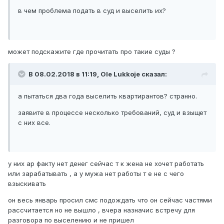
в чем проблема подать в суд и выселить их?
может подскажите где прочитать про такие суды ?
В 08.02.2018 в 11:19,
Ole Lukkoje
сказал:
а пытаться два года выселить квартирантов? странно.
заявите в процессе несколько требований, суд и взыщет
с них все.
у них ар факту нет денег сейчас т к жена не хочет работать
или зарабатывать , а у мужа нет работы т е не с чего
взыскивать
он весь январь просил смс подождать что он сейчас частями
рассчитается но не вышло , вчера назначис встречу для
разговора по выселению и не пришел