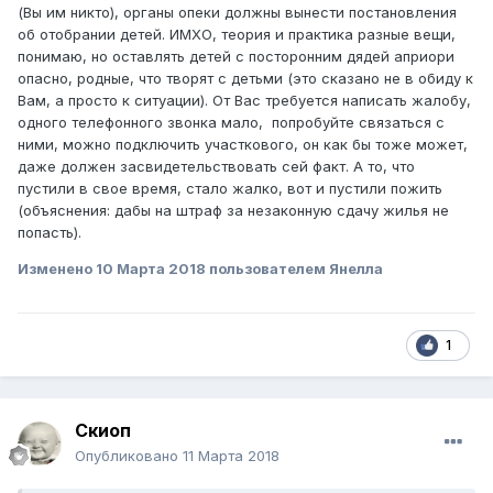
(Вы им никто), органы опеки должны вынести постановления
об отобрании детей. ИМХО, теория и практика разные вещи,
Куда можно обратиться чтобы за детьми смотрели хотя
понимаю, но оставлять детей с посторонним дядей априори
бы социальные службы и перевели их в детдом или
опасно, родные, что творят с детьми (это сказано не в обиду к
заставили бабушку смотреть за ними пока родители
Вам, а просто к ситуации). От Вас требуется написать жалобу,
пропали???
одного телефонного звонка мало, попробуйте связаться с
PS
ними, можно подключить участкового, он как бы тоже может,
даже должен засвидетельствовать сей факт. А то, что
ОДНИ ДЕТИ В КВАРТИРЕ ЭТО ПРОСТО ОПАСНО ХОТЯ
пустили в свое время, стало жалко, вот и пустили пожить
ОНИ И ДИСЦИПЛИНИРОВАННЫЕ НА ВИД
(объяснения: дабы на штраф за незаконную сдачу жилья не
попасть).
Изменено
10 Марта 2018
пользователем Янелла
1
Скиоп
Опубликовано
11 Марта 2018