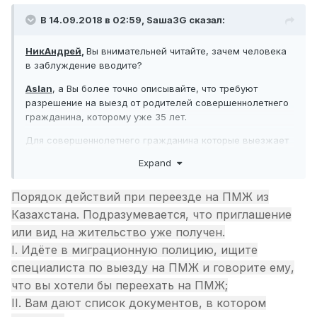
В 14.09.2018 в 02:59,
Sаша3G
сказал:
НикАндрей
,
Вы внимательней читайте, зачем человека
в заблуждение вводите?
Aslan
, а Вы более точно описывайте, что требуют
разрешение на выезд от родителей совершеннолетнего
гражданина,
которому
уж
е 3
5 лет.
Для совершеннолетнего гражданина которые выезжает
на ПМЖ из РК, разрешение от ЕГО родителей не
Expand
требуется.
Порядок действий при переезде на ПМЖ из
Казахстана. Подразумевается, что приглашение
или вид на жительство уже получен.
I. Идёте в миграционную полицию, ищите
специалиста по выезду на ПМЖ и говорите ему,
что вы хотели бы переехать на ПМЖ;
II. Вам дают список документов, в котором