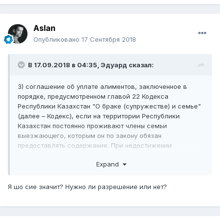
Aslan
Опубликовано
17 Сентября 2018
В 17.09.2018 в 04:35,
Эдуард
сказал:
3) соглашение об уплате алиментов, заключенное в
порядке, предусмотренном главой 22 Кодекса
Республики
Казахстан "О браке (супружестве) и семье"
(далее – Кодекс), если на территории Республики
Казахстан постоянно проживают члены семьи
выезжающего, которым он по закону обязан
предоставлять содержание. При недостижении
соглашения выезжающим представляется решение суда
Expand
об определении размера алиментов в твердой
денежной сумме или единовременной выплате
алиментов либо предоставлении определенного
Я шо сие значит? Нужно ли разрешение или нет?
имущества в счет алиментов, или уплате алиментов
иным способом, либо установлении факта отсутствия у
выезжающего предусмотренных законом препятствий