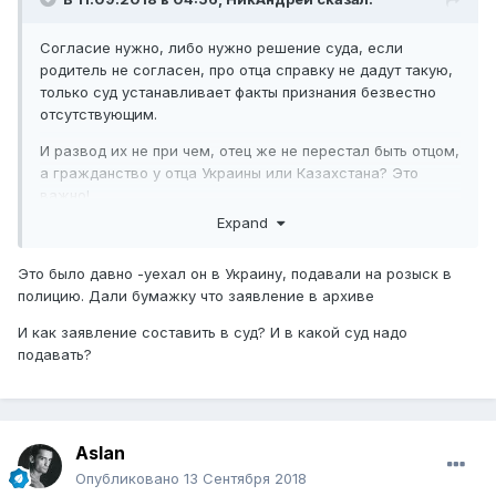
Согласие нужно, либо нужно решение суда, если
родитель не согласен, про отца справку не дадут такую,
только суд устанавливает факты признания безвестно
отсутствующим.
И развод
их не при чем, отец же не перестал быть отцом,
а гражданств
о у отца Украины или Казахстана?
Эт
о
в
ажно!
Expand
Это было давно -уехал он в Украину, подавали на розыск в
полицию. Дали бумажку что заявление в архиве
И как заявление составить в суд? И в какой суд надо
подавать?
Aslan
Опубликовано
13 Сентября 2018