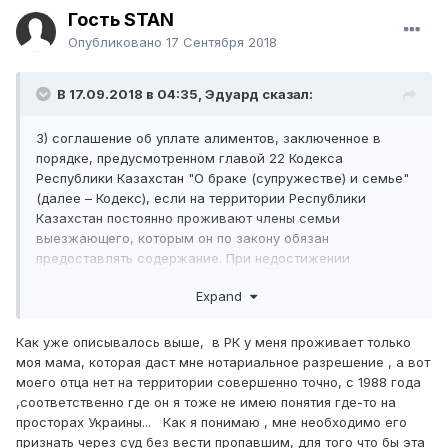
для выезда.
Гость STAN
Опубликовано
17 Сентября 2018
В 17.09.2018 в 04:35,
Эдуард
сказал:
3) соглашение об уплате алиментов, заключенное в
порядке, предусмотренном главой 22 Кодекса
Республики Казахстан "О браке (супружестве) и семье"
(далее – Кодекс), если на территории Республики
Казахстан постоянно проживают члены семьи
выезжающего, которым он по закону обязан
предоставлять содержание. При недостижении
соглашения выезжающим представляется решение суда
Expand
об определении размера алиментов в твердой
денежной сумме или единовременной выплате
алиментов либо предоставлении определенного
Как уже описывалось выше, в РК у меня проживает только
имущества в счет алиментов, или уплате алиментов
моя мама, которая даст мне нотариальное разрешение , а вот
иным способом, либо установлении факта отсутствия у
моего отца нет на территории совершенно точно, с 1988 года
выезжающего предусмотренных законом препятствий
,соответственно где он я тоже не имею понятия где-то на
для выезда.
просторах Украины... Как я понимаю , мне необходимо его
признать через суд без вести пропавшим, для того что бы эта