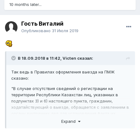
10 months later...
Гость Виталий
Опубликовано
31 Июля 2019
В 18.09.2018 в 11:42,
Victen
сказал:
Так ведь в Правилах оформления выезда на ПМЖ
сказано:
"В случае отсутствия сведений о регистрации на
территории Республики Казахстан лиц, указанных в
подпунктах 3) и 6) настоящего пункта, гражданин,
ходатайствующий о выезде, обращается с заявлением в
органы внутренних дел для установления факта их
регистрации на территории страны".
Expand
Значит необходимо обратиться в миграционную с
заявлением об установлении факта регистрации/