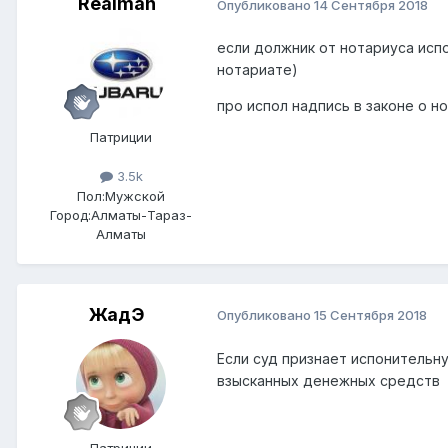
Realman
Опубликовано
14 Сентября 2018
если должник от нотариуса испо
нотариате)
про испол надпись в законе о 
Патриции
3.5k
Пол:
Мужской
Город:
Алматы-Тараз-
Алматы
ЖадЭ
Опубликовано
15 Сентября 2018
Если суд признает испонительн
взысканных денежных средств
Патриции