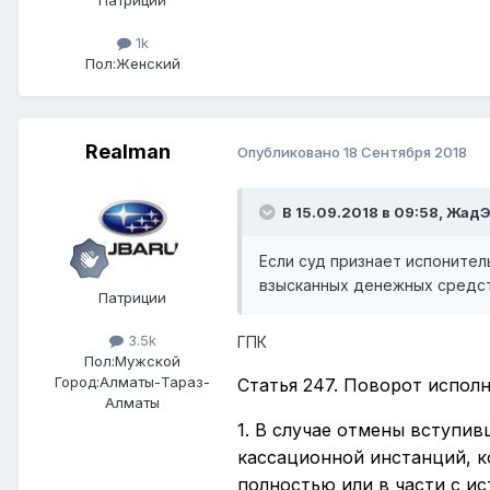
1k
Пол:
Женский
Realman
Опубликовано
18 Сентября 2018
В 15.09.2018 в 09:58,
Жад
Если суд признает испоните
взысканных денежных средс
Патриции
3.5k
ГПК
Пол:
Мужской
Город:
Алматы-Тараз-
Статья 247. Поворот испол
Алматы
1. В случае отмены вступи
кассационной инстанций, к
полностью или в части с и