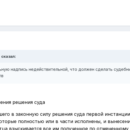
Э
сказал:
льную надпись недействительной, что должен сделать судебн
тв
нения решения суда
вшего в законную силу решения суда первой инстанции
оторые полностью или в части исполнены, и вынесени
стца взыскивается все им полученное по отмененному