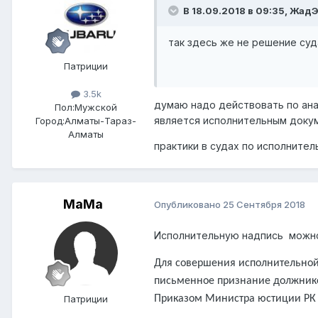
В 18.09.2018 в 09:35,
Жад
так здесь же не решение суд
Патриции
3.5k
думаю надо действовать по анал
Пол:
Мужской
является исполнительным доку
Город:
Алматы-Тараз-
Алматы
практики в судах по исполнител
МаМа
Опубликовано
25 Сентября 2018
Исполнительную надпись можно
Для совершения исполнительной
письменное признание должни
Патриции
Приказом Министра юстиции РК о