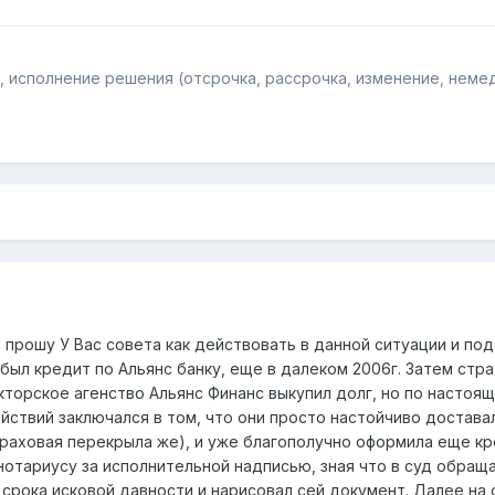
 исполнение решения (отсрочка, рассрочка, изменение, немедл
рошу У Вас совета как действовать в данной ситуации и подс
был кредит по Альянс банку, еще в далеком 2006г. Затем стр
торское агенство Альянс Финанс выкупил долг, но по настояще
йствий заключался в том, что они просто настойчиво достава
траховая перекрыла же), и уже благополучно оформила еще кр
 нотариусу за исполнительной надписью, зная что в суд обра
 срока исковой давности и нарисовал сей документ. Далее на