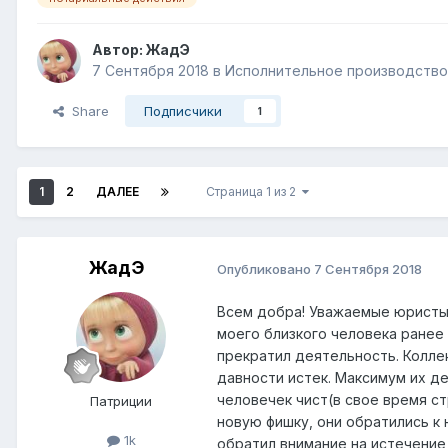
Автор:
ЖадЭ
7 Сентября 2018
в
Исполнительное производство,
Share
Подписчики
1
1
2
ДАЛЕЕ
Страница 1 из 2
ЖадЭ
Опубликовано
7 Сентября 2018
Всем добра! Уважаемые юристы п
моего близкого человека ранее 
прекратил деятельность. Коллек
давности истек. Максимум их де
человечек чист(в свое время с
Патриции
новую фишку, они обратились к
1k
обратил внимание на истечение