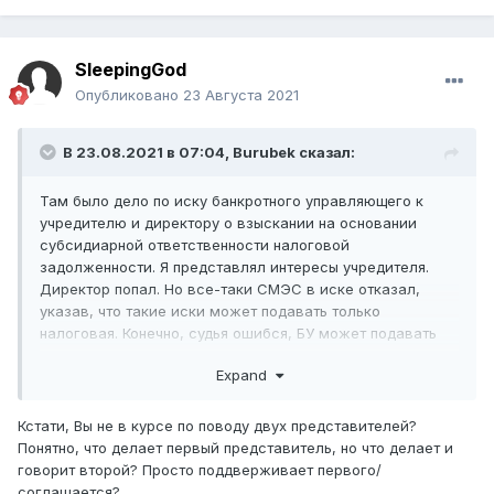
SleepingGod
Опубликовано
23 Августа 2021
В 23.08.2021 в 07:04,
Burubek
сказал:
Там было дело по иску банкротного управляющего к
учредителю и директору о взыскании на основании
субсидиарной ответственности налоговой
задолженности. Я представлял интересы учредителя.
Директор попал. Но все-таки СМЭС в иске отказал,
указав, что такие иски может подавать только
налоговая. Конечно, судья ошибся, БУ может подавать
иски в интересах государства, но в наших интересах
Expand
было дело замять.
Кстати, Вы не в курсе по поводу двух представителей?
Понятно, что делает первый представитель, но что делает и
говорит второй? Просто поддверживает первого/
соглашается?