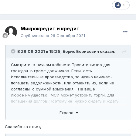
1
Микрокредит и кредит
Опубликовано
26 Сентября 2021
В 26.09.2021 в 15:25,
Борис Борисович
сказал:
Смотрите в личном кабинете Правительство для
граждан в графе должников. Если есть
Исполнительные производства, то нужно начинать
погашать задолженности, или отменять их, если не
согласны с суммой взыскания. На ваше
любое имущество, ЧСИ может устроить торги, для
погашения долгов. Поэтому не нужно сидеть и ждать.
Начинайте действовать в плане решения вопросов по
Expand
погашению долгов. Начинайте договариваться с ЧСИ,
лучше, если за вас это будет делать грамотный юрист.
Спасибо за ответ,