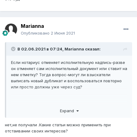
Marianna
Опубликовано
2 Июня 2021
В 02.06.2021 в 07:24,
Marianna
сказал:
Если нотариус отменяет исполнительную надпись-разве
он отменяет сам исполнительный документ или ставит на
нем отметку? Тогда вопрос-могут ли взыскатели
выписать новый дубликат и воспользоваться повторно
или просто должны уже через суд?
А вы получали документы,что ваш долг был перепродан
Expand
некоемому коллекторскому агентству? Если нет,то на
основании этого можно через суд отсудить
нет,не получали .Какие статьи можно применить при
отстаивании своих интересов?