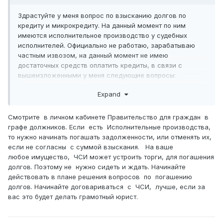
Здрастуйте у меня вопрос по взысканию долгов по
кредиту и микрокредиту. На данный момент по ним
имеются исполнительное производство у судебных
исполнителей. Официально не работаю, зарабатываю
частным извозом, на данный момент не имею
достаточных средств оплатить кредиты, в связи с
вышеизложенными у меня следующие вопросы:
1) если я зарегистрируюь как ИП могут ли судебные
Expand
исполнители удерживать с дохода по частному извозу
по месячно, пока не закрою долг?
Смотрите в личном кабинете Правительство для граждан в
графе должников. Если есть Исполнительные производства,
2) на меня зарегистроированы автомашина и два дома ,
то нужно начинать погашать задолженности, или отменять их,
если судебные исполнители будут удерживать с моего
если не согласны с суммой взыскания. На ваше
дохода от ИП за долги по кредитам, то они же не могут
любое имущество, ЧСИ может устроить торги, для погашения
изьять и продать автомашину или дом?
долгов. Поэтому не нужно сидеть и ждать. Начинайте
3) Перед тем как арестовать или продать имущество
действовать в плане решения вопросов по погашению
судебные исполнители обязаны уведомлять об аресте
долгов. Начинайте договариваться с ЧСИ, лучше, если за
или продаже имущества?
вас это будет делать грамотный юрист.