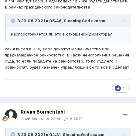
а при чем тут вообще адм кодекс? вы же будете действовать
в рамках гражданского законодательства
В 23.08.2021 в 05:46,
SleepingGod
сказал:
Распространяется ли это в отношении директора?
как я писал выше, если докажут мошеничество или
преднамеренное банкротство, в части неисполнения решения
суда, то если подадите на банкротство, то по суду его и
обанкротят, будет назначен управляющий он то все и сделает
1
Ruvim Bormentahl
Опубликовано
23 Августа 2021
В 23.08.2021 в 04:31,
SleepingGod
сказал: