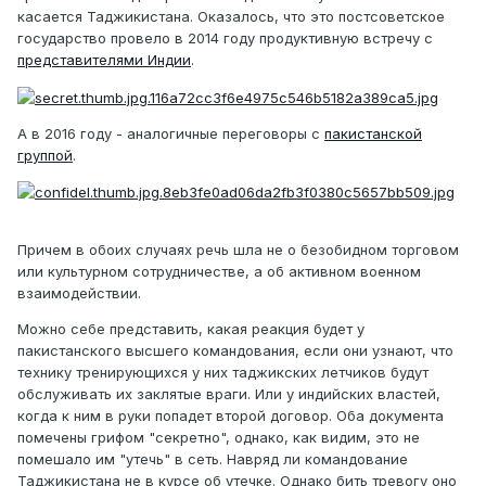
касается Таджикистана. Оказалось, что это постсоветское
государство провело в 2014 году продуктивную встречу с
представителями Индии
.
А в 2016 году - аналогичные переговоры с
пакистанской
группой
.
Причем в обоих случаях речь шла не о безобидном торговом
или культурном сотрудничестве, а об активном военном
взаимодействии.
Можно себе представить, какая реакция будет у
пакистанского высшего командования, если они узнают, что
технику тренирующихся у них таджикских летчиков будут
обслуживать их заклятые враги. Или у индийских властей,
когда к ним в руки попадет второй договор. Оба документа
помечены грифом "секретно", однако, как видим, это не
помешало им "утечь" в сеть. Навряд ли командование
Таджикистана не в курсе об утечке. Однако бить тревогу оно