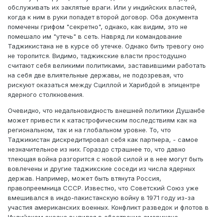
обслуживать их заклятые враги. Или у индийских властей,
когда к ним в руки попадет второй договор. Оба документа
помечены грифом "секретно", однако, как видим, это не
помешало им "утечь" в сеть. Навряд ли командование
Таджикистана не в курсе об утечке. Однако бить тревогу оно
не торопится. Видимо, таджикские власти простодушно
считают себя великими политиками, заставившими работать
на себя две влиятельные державы, не подозревая, что
рискуют оказаться между Сциллой и Харибдой в эпицентре
ядерного столкновения.
Очевидно, что недальновидность внешней политики Душанбе
может привести к катастрофическим последствиям как на
региональном, так и на глобальном уровне. То, что
Таджикистан дискредитировал себя как партнера, - самое
незначительное из них. Гораздо страшнее то, что давно
тлеющая война разгорится с новой силой и в нее могут быть
вовлечены и другие таджикские соседи из числа ядерных
держав. Например, может быть втянута Россия,
правопреемница СССР. Известно, что Советский Союз уже
вмешивался в индо-пакистанскую войну в 1971 году из-за
участия американских военных. Конфликт разведок и флотов в