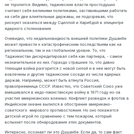
не торопится. Видимо, таджикские власти простодушно
считают себя великими политиками, заставившими работать
на себя две влиятельные державы, не подозревая, что
рискуют оказаться между Сциллой и Харибдой в эпицентре
ядерного столкновения.
Очевидно, что недальновидность внешней политики Душанбе
может привести к катастрофическим последствиям как на
региональном, так и на глобальном уровне. То, что
Таджикистан дискредитировал себя как партнера, - самое
незначительное из них. Гораздо страшнее то, что давно
тлеющая война разгорится с новой силой и в нее могут быть
вовлечены и другие таджикские соседи из числа ядерных
держав. Например, может быть втянута Россия,
правопреемница СССР. Известно, что Советский Союз уже
вмешивался в индо-пакистанскую войну в 1971 году из-за
участия американских военных. Конфликт разведок и флотов в
Индийском океане вылился в обострение американо-
советского мирового противостояния. Но оно покажется
детской игрой по сравнению с тем пожаром, который
вспыхнет после обнародования этих документов.
Интересно, осознает ли это Душанбе. Если да, то сам факт