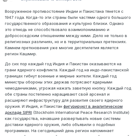
Вооруженное противостояние Индии и Пакистана тянется с
1947 года. Когда-то эти страны были частями одного большого
государственного образования и культурно близки. Однако
это отнюдь не способствовало взаимопониманию и
добрососедским отношениям между ними. Дело не только в
религиозных различиях, но и в территориальных претензиях.
Камнем преткновения уже многие десятилетия является
регион Кашмир.
До сих пор каждый год Индия и Пакистан оказываются на
грани ядерного конфликта. Каждый год на индо-пакистанской
границах гибнут военные и мирные жители. Каждый год
министры обороны этих держав потрясают ядерными
чемоданчиками, угрожая нажать заветную кнопку. Каждый год
обе страны постепенно наращивают свой арсенал и
расширяют инфраструктуру для развития своего ядерного
оружия. И Индия, и Пакистан
фигурируют в аналитическом
докладе SIPRI
(Stockholm International Peace Research Institute)
как государства, начавшие развертывать новые системы
доставки ядерного оружия, либо объявили о подобных
программах. На сегодняшний день регион напоминает