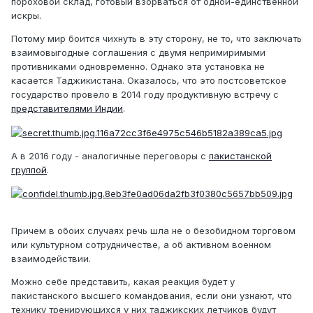
пороховой склад, готовый взорваться от одной-единственной
искры.
Потому мир боится чихнуть в эту сторону, не то, что заключать
взаимовыгодные соглашения с двумя непримиримыми
противниками одновременно. Однако эта установка не
касается Таджикистана. Оказалось, что это постсоветское
государство провело в 2014 году продуктивную встречу с
представителями Индии
.
А в 2016 году - аналогичные переговоры с
пакистанской
группой
.
Причем в обоих случаях речь шла не о безобидном торговом
или культурном сотрудничестве, а об активном военном
взаимодействии.
Можно себе представить, какая реакция будет у
пакистанского высшего командования, если они узнают, что
технику тренирующихся у них таджикских летчиков будут