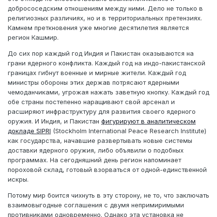
добрососедским отношениям между ними. Дело не только в
религиозных различиях, но и в территориальных претензиях.
Камнем преткновения уже многие десятилетия является
регион Кашмир.
До сих пор каждый год Индия и Пакистан оказываются на
грани ядерного конфликта. Каждый год на индо-пакистанской
границах гибнут военные и мирные жители. Каждый год
министры обороны этих держав потрясают ядерными
чемоданчиками, угрожая нажать заветную кнопку. Каждый год
обе страны постепенно наращивают свой арсенал и
расширяют инфраструктуру для развития своего ядерного
оружия. И Индия, и Пакистан
фигурируют в аналитическом
докладе SIPRI
(Stockholm International Peace Research Institute)
как государства, начавшие развертывать новые системы
доставки ядерного оружия, либо объявили о подобных
программах. На сегодняшний день регион напоминает
пороховой склад, готовый взорваться от одной-единственной
искры.
Потому мир боится чихнуть в эту сторону, не то, что заключать
взаимовыгодные соглашения с двумя непримиримыми
противниками одновременно. Однако эта установка не