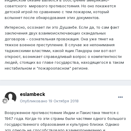
Индийском океане вылился в обострение американо-
советского мирового противостояния. Но оно покажется
детской игрой по сравнению с тем пожаром, который
вспыхнет после обнародования этих документов.
Интересно, осознает ли это Душанбе. Если да, то сам факт
заключения двух взаимоисключающих скандальных
договоров - сознательная провокация. Она уже тянет на
тяжкое военное преступление. В случае же непонимания
таджикскими властями, какой ящик Пандоры они вот-вот
откроют, возникает справедливый вопрос о компетентности
людей, стоящих во главе государства, находящегося в таком
нестабильном и "пожароопасном" регионе.
eslambeck
Опубликовано
19 Октября 2018
Вооруженное противостояние Индии и Пакистана тянется с
1947 года. Когда-то эти страны были частями одного большого
государственного образования и культурно близки. Однако
это отнюдь не способствовало взаимопониманию и