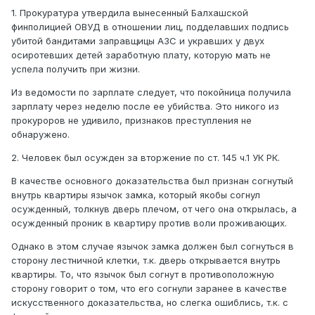
1. Прокуратура утвердила вынесенный Балхашской
финполицией ОВУД в отношении лиц, подделавших подпись
убитой бандитами заправщицы АЗС и укравших у двух
осиротевших детей заработную плату, которую мать не
успела получить при жизни.
Из ведомости по зарплате следует, что покойница получила
зарплату через неделю после ее убийства. Это никого из
прокуроров не удивило, признаков преступления не
обнаружено.
2. Человек был осужден за вторжение по ст. 145 ч.1 УК РК.
В качестве основного доказательства был признан согнутый
внутрь квартиры язычок замка, который якобы согнул
осужденный, толкнув дверь плечом, от чего она открылась, а
осужденный проник в квартиру против воли проживающих.
Однако в этом случае язычок замка должен был согнуться в
сторону лестничной клетки, т.к. дверь открывается внутрь
квартиры. То, что язычок был согнут в противоположную
сторону говорит о том, что его согнули заранее в качестве
искусственного доказательства, но слегка ошиблись, т.к. с