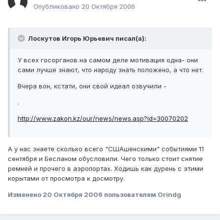
Опубликовано
20 Октября 2006
Лоскутов Игорь Юрьевич писал(а):
У всех госорганов на самом деле мотивация одна- они
сами лучше знают, что народу знать положено, а что нет.
Вчера вон, кстати, они свой идеал озвучили -
.
http://www.zakon.kz/our/news/news.asp?id=30070202
А у нас знаете сколько всего "СШАшенскими" событиями 11
сентября и Бесланом обусловили. Чего только стоит снятие
ремней и прочего в аэропортах. Ходишь как дурень с этими
корытами от просмотра к досмотру.
Изменено
20 Октября 2006
пользователем Orindg