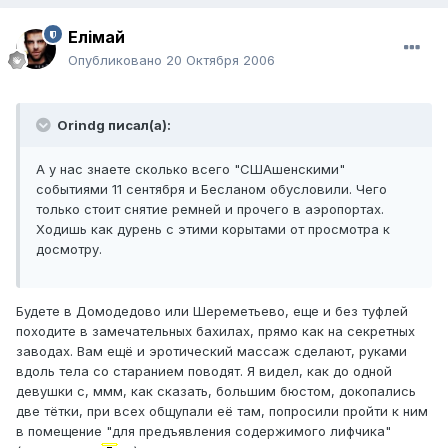
Елiмай
Опубликовано
20 Октября 2006
Orindg писал(а):
А у нас знаете сколько всего "СШАшенскими"
событиями 11 сентября и Бесланом обусловили. Чего
только стоит снятие ремней и прочего в аэропортах.
Ходишь как дурень с этими корытами от просмотра к
досмотру.
Будете в Домодедово или Шереметьево, еще и без туфлей
походите в замечательных бахилах, прямо как на секретных
заводах. Вам ещё и эротический массаж сделают, руками
вдоль тела со старанием поводят. Я видел, как до одной
девушки с, ммм, как сказать, большим бюстом, докопались
две тётки, при всех общупали её там, попросили пройти к ним
в помещение "для предъявления содержимого лифчика"