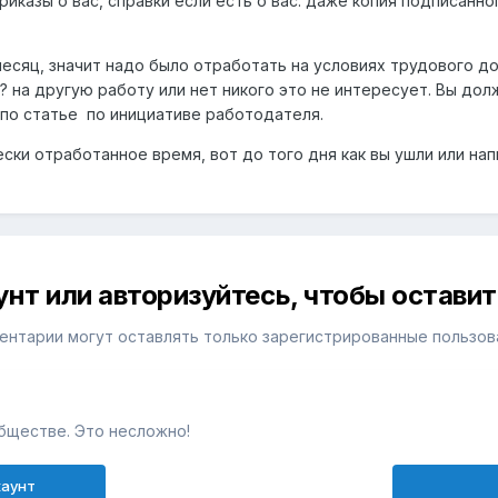
риказы о вас, справки если есть о вас. даже копия подписанн
есяц, значит надо было отработать на условиях трудового до
? на другую работу или нет никого это не интересует. Вы до
 по статье по инициативе работодателя.
ски отработанное время, вот до того дня как вы ушли или напи
унт или авторизуйтесь, чтобы остави
ентарии могут оставлять только зарегистрированные пользов
бществе. Это несложно!
каунт