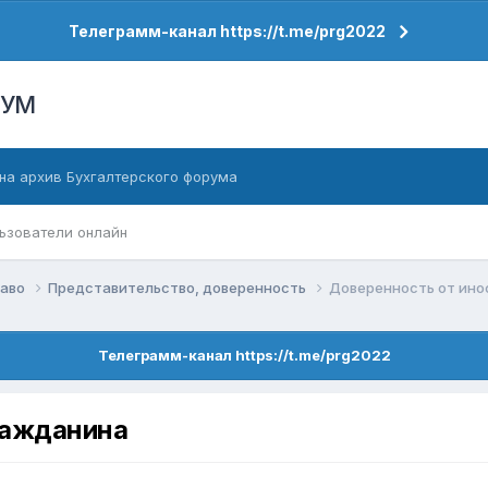
Телеграмм-канал https://t.me/prg2022
РУМ
на архив Бухгалтерского форума
ьзователи онлайн
раво
Представительство, доверенность
Доверенность от ино
Телеграмм-канал https://t.me/prg2022
ражданина