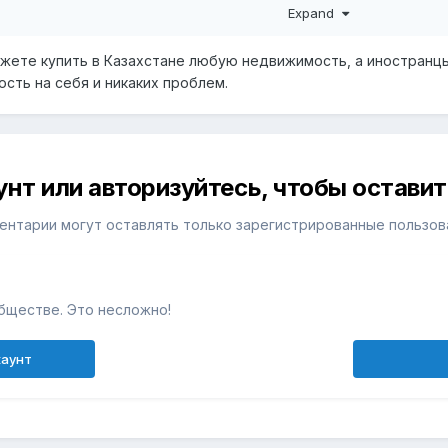
о с вопросом можно ли оформить этот документ у них, сказа
Expand
енты связанные с недвижимостью. Теперь вопросы:
жете купить в Казахстане любую недвижимость, а иностранцы 
вить доверенность гражданину РК с полномочиями подписать
ть на себя и никаких проблем.
е право собственности супруге на свое имя? Принимают ли н
советуете? Что можно сделать? Брачный контракта нет и не м
е более 4-х лет, считается ли наш брак действительным в КЗ?
к считается разделённым и супруги не имеют прав на совмест
унт или авторизуйтесь, чтобы остави
еты!
ентарии могут оставлять только зарегистрированные пользов
бществе. Это несложно!
каунт