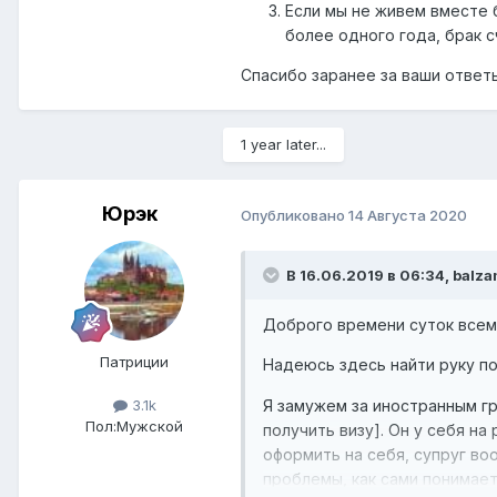
Если мы не живем вместе б
более одного года, брак 
Спасибо заранее за ваши ответ
1 year later...
Юрэк
Опубликовано
14 Августа 2020
В 16.06.2019 в 06:34,
balza
Доброго времени суток всем
Патриции
Надеюсь здесь найти руку 
Я замужем за иностранным гр
3.1k
Пол:
Мужской
получить визу]. Он у себя н
оформить на себя, супруг воо
проблемы, как сами понимает