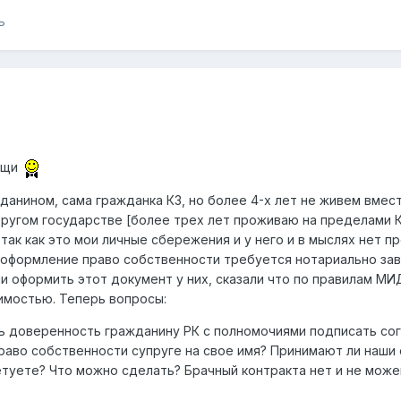
ь
мощи
данином, сама гражданка КЗ, но более 4-х лет не живем вмес
в другом государстве [более трех лет проживаю на пределами 
 так как это мои личные сбережения и у него и в мыслях нет п
 оформление право собственности требуется нотариально заве
и оформить этот документ у них, сказали что по правилам М
имостью. Теперь вопросы:
ь доверенность гражданину РК с полномочиями подписать со
раво собственности супруге на свое имя? Принимают ли наши
ветуете? Что можно сделать? Брачный контракта нет и не може