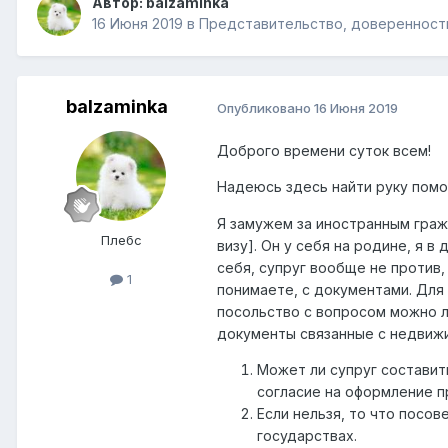
Автор:
balzaminka
16 Июня 2019
в
Представительство, доверенност
balzaminka
Опубликовано
16 Июня 2019
Доброго времени суток всем!
Надеюсь здесь найти руку по
Я замужем за иностранным граж
Плебс
визу]. Он у себя на родине, я 
себя, супруг вообще не против,
1
понимаете, с документами. Для
посольство с вопросом можно л
документы связанные с недвиж
Может ли супруг составит
согласие на оформление п
Если нельзя, то что посо
государствах.