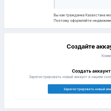
обратилась в наше посольств
оформлять какие-либо докум
Вы как гражданка Казахстана мо
Может ли супруг соста
Поэтому оформляйте недвижимос
согласие на оформлени
Если нельзя, то что по
государствах.
Если мы не живем вмест
более одного года, бра
Создайте акка
Спасибо заранее за ваши отв
Комм
Создать аккаунт
Зарегистрировать новый аккаунт в нашем соо
Зарегистрировать новый ак