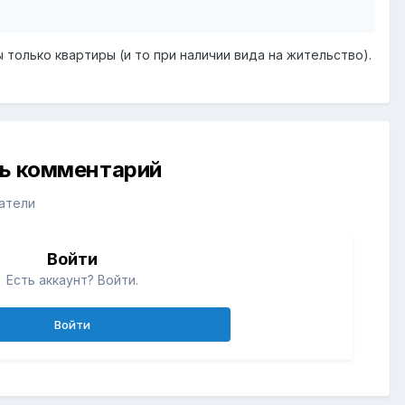
ли что по правилам МИД РК посольство не может
только квартиры (и то при наличии вида на жительство).
 согласие на оформление купли-продажи недвижимости,
аши органы такую доверенность?
ожем оформить сейчас, так как мы находимся в других
 В других государствах, если супруги не живут вместе
но нажитое имущество, практикует ли КЗ такое?
ть комментарий
атели
Войти
Есть аккаунт? Войти.
Войти