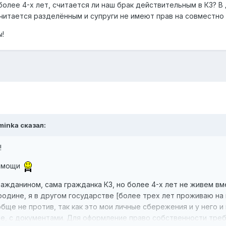
олее 4-х лет, считается ли наш брак действительным в КЗ? В 
считается разделённым и супруги не имеют прав на совместно
ы!
minka
сказал:
!
помощи
ажданином, сама гражданка КЗ, но более 4-х лет не живем в
а родине, я в другом государстве [более трех лет проживаю на
бще не против, так как это мои личные сбережения и у него и
е, с документами. Для оформление право собственности треб