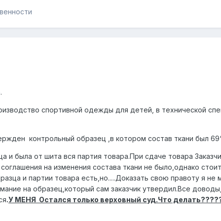
твенности
.
оизводство спортивной одежды для детей, в технической спе
ржден контрольный образец ,в котором состав ткани был 69%
а и была от шита вся партия товара.При сдаче товара Заказч
соглашения на изменения состава ткани не было,однако стоит
азца и партии товара есть,но.....Доказать свою правоту я не
ание на образец,который сам заказчик утвердил.Все доводы
ся
.
У МЕНЯ Остался только верховный суд.Что делать???