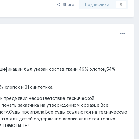
Share
Подписчики
0
цификации был указан состав ткани 46% хлопок,54%
 хлопок и 31 синтетика.
ик предъявил несоответствие технической
 печать заказчика на утвержденном образце.Все
 могу.Суды проиграла.Все суды ссылаются на техническую
,что для детей содержание хлопка является только
??ПОМОГИТЕ!