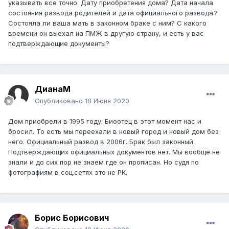
одностороннем порядке. О точном месте проживания
указывать все точно. Дату приобретения дома? Дата начала
биоотца нам ничего не было известно.
состояния развода родителей и дата официального развода.?
Состояла ли ваша мать в законном браке с ним? С какого
Он появился сейчас и требует половину дома с матери.
времени он выехал на ПМЖ в другую страну, и есть у вас
Подскажите как поступить сейчас?
подтверждающие документы?
Он через адвоката сообщил, что А) о разводе не знал, Б)
развод был в 2003 году.
По п.6 ст.37 трехлетний срок исковой давности с
ДианаМ
момента расторжения брака уже прошел. Но как быть,
Опубликовано
18 Июня 2020
если он будет гнуть свой вариант А - не знал, не ведал?
Имеем ли мы (трое детей) права на этот дом матери?
Дом приобрели в 1995 году. Биоотец в этот момент нас и
Дом был куплен уже приватизированным. В
бросил. То есть мы переехали в новый город и новый дом без
домовой книге биоотца вообще нет. Первая запись -
него. Официальный развод в 2006г. Брак был законный.
мать и мы трое. Кто вообще имеет право на это жилье -
Подтверждающих официальных документов нет. Мы вообще не
только мать, мать и биоотец, или иная комбинация
знали и до сих пор не знаем где он прописан. Но судя по
участников?
фотографиям в соц.сетях это не РК.
Он желает только денег, сам оценил стоимость дома на
расстоянии и теперь требует "свою долю - 50%".
Для нас, детей, было бы идеально, чтобы он не
Борис Борисович
проявился никогда со своими требованиями. Лишние