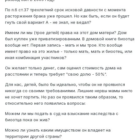
По п.6 ст.37 трехлетний срок исковой давности с момента
расторжения брака уже прошел. Но как быть, если он будет
гнуть свой вариант А - не знал, не ведал?
Имеем ли мы (трое детей) права на этот дом матери? Дом
был куплен уже приватизированным. В домовой книге биоотца
вообще нет. Первая запись - мать и мы трое. Кто вообще
имеет право на это жилье - только мать, мать и биоотец, или
иная комбинация участников?
Он желает только денег, сам оценил стоимость дома на
расстоянии и теперь требует "свою долю - 50%".
Для нас, детей, было бы идеально, чтобы он не проявился
никогда со своими требованиями. Лишние нервы мамы никто
не хочет портить. Но раз он проявился таким образом, то
относительно него появились вопросы:
Можем ли мы подать в суд на взыскание наследства с
биоотца пока он жив?
Можно ли узнать каким имуществом он владеет на
территории другой страны?