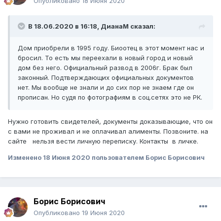
Опубликовано
18 Июня 2020
нервы мамы никто не хочет портить. Но раз он проявился
таким образом, то относительно него появились
вопросы:
В 18.06.2020 в 16:18,
ДианаМ
сказал:
Можем ли мы подать в суд на взыскание наследства с
Дом приобрели в 1995 году. Биоотец в этот момент нас и
биоотца пока он жив?
бросил. То есть мы переехали в новый город и новый
Можно ли узнать каким имуществом он владеет на
дом без него. Официальный развод в 2006г. Брак был
территории другой страны?
законный. Подтверждающих официальных документов
нет. Мы вообще не знали и до сих пор не знаем где он
Буду признательна за советы!
прописан. Но судя по фотографиям в соц.сетях это не РК.
Нужно готовить свидетелей, документы доказывающие, что он
с вами не проживал и не оплачивал алименты. Позвоните. на
сайте нельзя вести личную переписку. Контакты в личке.
Изменено
18 Июня 2020
пользователем Борис Борисович
Борис Борисович
Опубликовано
19 Июня 2020