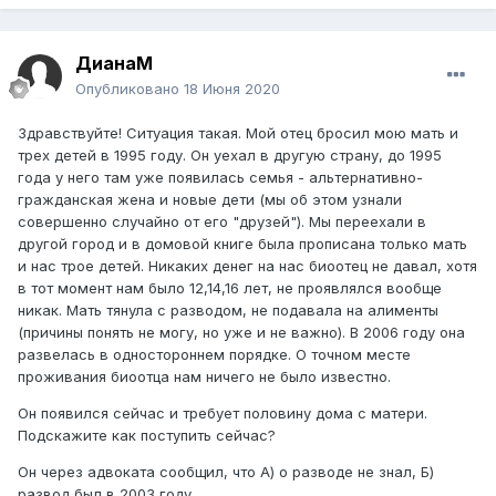
ДианаМ
Опубликовано
18 Июня 2020
Здравствуйте! Ситуация такая. Мой отец бросил мою мать и
трех детей в 1995 году. Он уехал в другую страну, до 1995
года у него там уже появилась семья - альтернативно-
гражданская жена и новые дети (мы об этом узнали
совершенно случайно от его "друзей"). Мы переехали в
другой город и в домовой книге была прописана только мать
и нас трое детей. Никаких денег на нас биоотец не давал, хотя
в тот момент нам было 12,14,16 лет, не проявлялся вообще
никак. Мать тянула с разводом, не подавала на алименты
(причины понять не могу, но уже и не важно). В 2006 году она
развелась в одностороннем порядке. О точном месте
проживания биоотца нам ничего не было известно.
Он появился сейчас и требует половину дома с матери.
Подскажите как поступить сейчас?
Он через адвоката сообщил, что А) о разводе не знал, Б)
развод был в 2003 году.