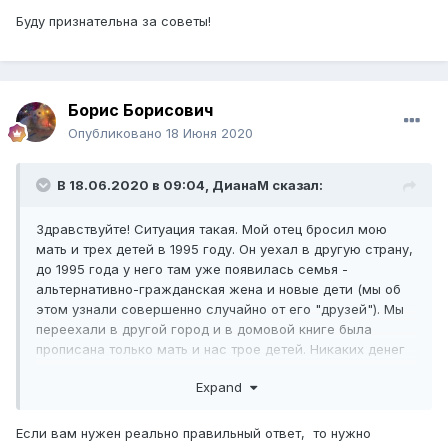
Буду признательна за советы!
Борис Борисович
Опубликовано
18 Июня 2020
В 18.06.2020 в 09:04,
ДианаМ
сказал:
Здравствуйте! Ситуация такая. Мой отец бросил мою
мать и трех детей в 1995 году. Он уехал в другую страну,
до 1995 года у него там уже появилась семья -
альтернативно-гражданская жена и новые дети (мы об
этом узнали совершенно случайно от его "друзей"). Мы
переехали в другой город и в домовой книге была
прописана только мать и нас трое детей. Никаких денег
на нас биоотец не давал, хотя в тот момент нам было
Expand
12,14,16 лет, не проявлялся вообще никак. Мать тянула с
разводом, не подавала на алименты (причины понять не
могу, но уже и не важно). В 2006 году она развелась в
Если вам нужен реально правильный ответ, то нужно