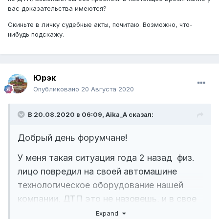
вас доказательства имеются?
отсутствии доказательств.
Скиньте в личку судебные акты, почитаю. Возможно, что-
Можно ли его как то по другому наказать
нибудь подскажу.
?! Так не справедливо оставить его
безнаказанным (((((
Юрэк
Опубликовано
20 Августа 2020
В 20.08.2020 в 06:09,
Aika_A
сказал:
Добрый день форумчане!
У меня такая ситуация года 2 назад физ.
лицо повредил на своей автомашине
технологическое оборудование нашей
компании, ДТП это не назовешь, и в свое
время полиция не вызывалась...
Expand