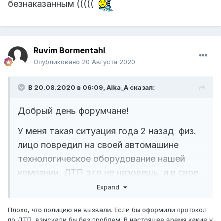
безнаказанным (((((
Ruvim Bormentahl
Опубликовано
20 Августа 2020
В 20.08.2020 в 06:09,
Aika_A
сказал:
Добрый день форумчане!
У меня такая ситуация года 2 назад физ.
лицо повредил на своей автомашине
технологическое оборудование нашей
компании, ДТП это не назовешь, и в свое
время полиция не вызывалась...
Expand
Судились судились в итоге проиграли на
Плохо, что полицию не вызвали. Если бы оформили протокол
апелляционке, из за
по ДТП, взыскали бы без проблем. В настоящее время какие у