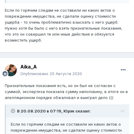
Судились судились в итоге проиграли на
Если по горячим следам не составили ни каких актов о
апелляционке, из за
повреждении имущества, не сделали оценку стоимости
ущерба - то очень проблематично взыскать с него ущерб.
отсутствии доказательств.
Нужно хотя бы было с него взять признательные показания,
что это он совершил те или иные действия и обязуется
Можно ли его как то по другому наказать
возместить ущерб.
?! Так не справедливо оставить его
безнаказанным (((((
Aika_A
Опубликовано
20 Августа 2020
Признательные показания есть, но он был не согласен с
суммой, экспертиза показала сумму наполовину, в итоге он в
апелляционном порядке обжаловал и выиграл дело (((
В 20.08.2020 в 07:19,
Юрэк
сказал:
Если по горячим следам не составили ни каких актов о
повреждении имущества, не сделали оценку стоимости