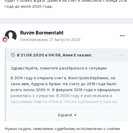
будет столько ждать. Деньги на счет я зачисляла с конца 2018
года до июля 2020 года.
Ruvim Bormentahl
Опубликовано
21 Августа 2020
В 21.08.2020 в 04:58,
Алия E
сказал:
Здравствуйте, помогите разобраться в ситуации.
В 2014 году я открыла счет в Жилстройсбербанке, на
свое имя, будучи в браке. На счету до 2018 года было
всего около 5000 тг. В феврале 2016 года я официально
развелась с супругом. В 2020 году я участвовала в
программе бақытты отбасы. После одобрения и уже на
момент заключения договора купли продажи, нотариус
требует с меня нотариально заверенное заявление с
Expand
бывшего супруга о том что нет претензий к данному
счету. Бывший супруг не может из за ареста по кредиту
Нужно подать заявление судебному исполнителю о снятии
выдать мне заявление, так как ему отказывают