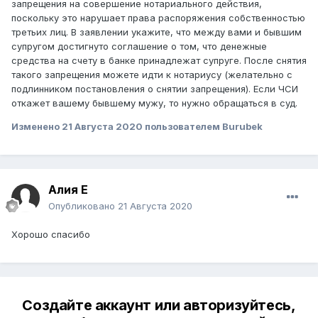
запрещения на совершение нотариального действия,
нотариусы. Что можно сделать в данном случае?
поскольку это нарушает права распоряжения собственностью
Обязательно ли приложить его согласие? Есть ли срок
третьих лиц. В заявлении укажите, что между вами и бывшим
давности по счетам в банке, в смысле может ли ЧСИ
супругом достигнуто соглашение о том, что денежные
выйти на мой счет и арестовать его. Счет в банке
средства на счету в банке принадлежат супруге. После снятия
возможно заменить если аннулировать заявку
такого запрещения можете идти к нотариусу (желательно с
полностью, т.е. я заново должна ждать открытия данной
подлинником постановления о снятии запрещения). Если ЧСИ
программы и проходить все этапы. Во первых это время,
откажет вашему бывшему мужу, то нужно обращаться в суд.
во вторых хозяин квартиры не будет столько ждать.
Деньги на счет я зачисляла с конца 2018 года до июля
Изменено
21 Августа 2020
пользователем Burubek
2020 года.
Алия E
Опубликовано
21 Августа 2020
Хорошо спасибо
Создайте аккаунт или авторизуйтесь,