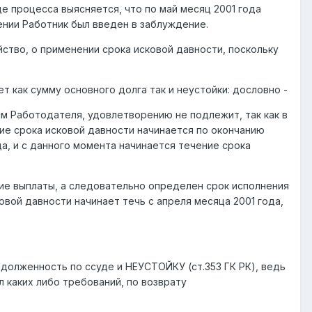
де процесса выясняется, что по май месяц 2001 года
ении Работник был введен в заблуждение.
йство, о применении срока исковой давности, поскольку
т как сумму основного долга так и неустойки: дословно -
м Работодателя, удовлетворению не подлежит, так как в
ние срока исковой давности начинается по окончанию
а, и с данного момента начинается течение срока
кие выплаты, а следовательно определен срок исполнения
вой давности начинает течь с апреля месяца 2001 года,
адолженность по ссуде и НЕУСТОЙКУ (ст.353 ГК РК), ведь
л каких либо требований, по возврату