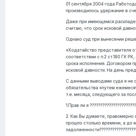
01 сентября 2004 года Работода
производилось удержание в сче
Даже при имеющемся раскладе, у
считаю, что срок исковой давно
Однако суд при вынесении решен
«Ходатайство представителя от
соответствии с п.2 ст.180 ГК Р
срока исполнения. Договором п
исковой давности. На день пред
С данными выводами суда я не 
обязательства «путем ежемесяч
т.е. месяца, следующего за по
1.Прав ли я ?????????????????????
2. Как Вы думаете, правомерно
прошло столько времени, а до м
задолженности??????????????????