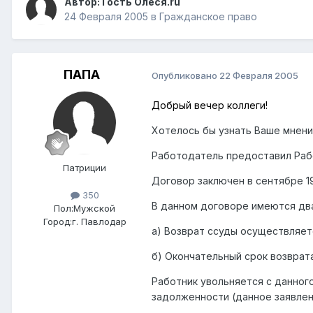
Автор: Гость Олеся.ru
24 Февраля 2005
в
Гражданское право
ПАПА
Опубликовано
22 Февраля 2005
Добрый вечер коллеги!
Хотелось бы узнать Ваше мнени
Работодатель предоставил Раб
Патриции
Договор заключен в сентябре 1
350
В данном договоре имеются два
Пол:
Мужской
Город:
г. Павлодар
а) Возврат ссуды осуществляет
б) Окончательный срок возврат
Работник увольняется с данног
задолженности (данное заявлени