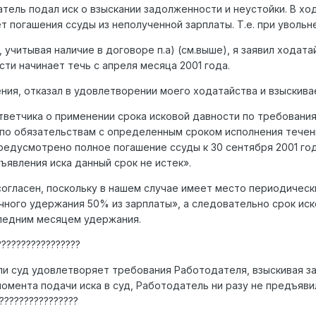
тель подал иск о взыскании задолженности и неустойки. В хо
т погашения ссуды из неполученной зарплаты. Т.е. при увольн
читывая наличие в договоре п.а) (см.выше), я заявил ходата
сти начинает течь с апреля месяца 2001 года.
ия, отказал в удовлетворении моего ходатайства и взыскивае
ветчика о применении срока исковой давности по требования
К, по обязательствам с определенным сроком исполнения тече
редусмотрено полное погашение ссуды к 30 сентября 2001 год
ъявления иска данный срок не истек».
согласен, поскольку в нашем случае имеет место периодичес
ного удержания 50% из зарплаты», а следовательно срок иско
следним месяцем удержания.
?????????????????
 ли суд удовлетворяет требования Работодателя, взыскивая з
омента подачи иска в суд, Работодатель ни разу не предъяви
???????????????