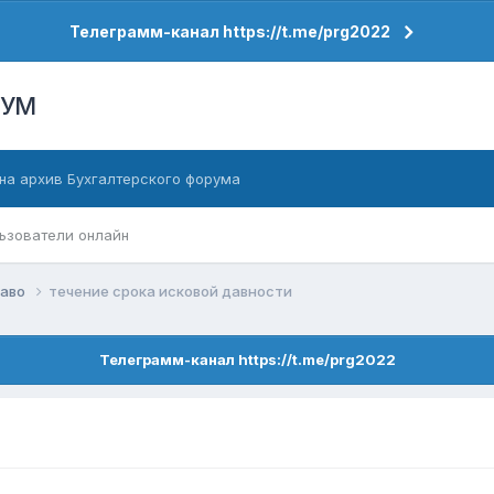
Телеграмм-канал https://t.me/prg2022
РУМ
на архив Бухгалтерского форума
ьзователи онлайн
раво
течение срока исковой давности
Телеграмм-канал https://t.me/prg2022