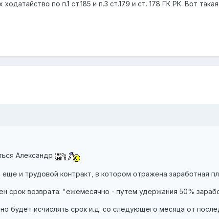
ходатайство по п.1 ст.185 и п.3 ст.179 и ст. 178 ГК РК. Вот так
иться Александр
еще и трудовой контракт, в котором отражена заработная пл
ен срок возврата: "ежемесячно - путем удержания 50% зарабо
но будет исчислять срок и.д. со следующего месяца от после