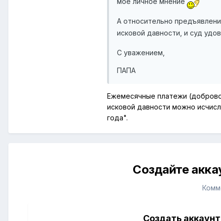
мое личное мнение
А относительно предъявления
исковой давности, и суд удовл
С уважением,
ПАПА
Ежемесячные платежи (доброволь
исковой давности можно исчисл
года".
Создайте акка
Комм
Создать аккаунт