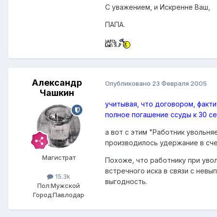
С уважением, и Искренне Ваш,
ПАПА.
Александр
Опубликовано
23 Февраля 2005
Чашкин
учитывая, что договором, факт
полное погашение ссуды к 30 се
а вот с этим "Работник увольня
производилось удержание в сче
Магистрат
Похоже, что работнику при уво
встречного иска в связи с нев
15.3k
выгодность.
Пол:
Мужской
Город:
Павлодар