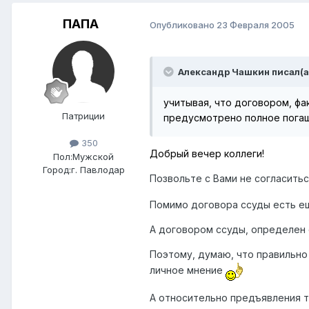
ПАПА
Опубликовано
23 Февраля 2005
Александр Чашкин писал(а
учитывая, что договором, ф
Патриции
предусмотрено полное погаше
350
Добрый вечер коллеги!
Пол:
Мужской
Город:
г. Павлодар
Позвольте с Вами не согласить
Помимо договора ссуды есть ещ
А договором ссуды, определен 
Поэтому, думаю, что правильно 
личное мнение
А относительно предъявления т