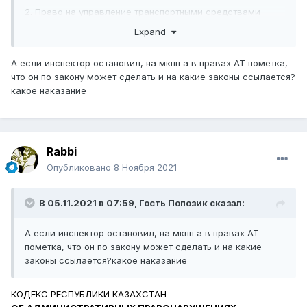
2. Право на управление транспортными средствами
предоставляется лицам, сдавшим экзамены, при
Expand
соблюдении условий, перечисленных в
статье 74
настоящего Закона.
А если инспектор остановил, на мкпп а в правах АТ пометка,
Экзамены принимаются на транспортных средствах с
что он по закону может сделать и на какие законы ссылается?
механической или автоматической трансмиссией.
какое наказание
Лицам, сдавшим экзамены на транспортных средствах с
механической трансмиссией, предоставляется право на
управление транспортными средствами
Rabbi
соответствующей категории или подкатегории с любым
видом трансмиссии
Опубликовано
8 Ноября 2021
В 05.11.2021 в 07:59, Гость Попозик сказал:
А если инспектор остановил, на мкпп а в правах АТ
пометка, что он по закону может сделать и на какие
законы ссылается?какое наказание
КОДЕКС РЕСПУБЛИКИ КАЗАХСТАН