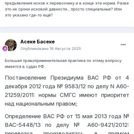
Казахстан).
предъявления исков к перевозчику и в конце эта норма. Разве
это не сроки исковой давности... просто специальные? Или
это указано где-то ещё?
В 19.08.2025 в 11:09,
Асеке Басеке
сказал:
Соглашение о международном
железнодорожном грузовом
Асеке Басеке
сообщении (СМГС)
Опубликовано
19 Августа 2025
применяется в
Казахстане в силу постановления
Большая правоприменительная практика по этому вопросу
Кабинета Министров РК
от 4 мая
имеется в судах РФ.
1994 года № 474 «О переходе
Постановление Президиума ВАС РФ от 4
Expand
железных дорог Республики
декабря 2012 года
№
9583/12 по делу N А60-
Казахстан к организации
, а пропущенные платежи признаются
21259/2011: нормы СМГС имеют приоритет
международных и
доходом перевозчика (аналогично
над национальным правом;
межгосударственных перевозок
Правилам перевозок грузов
Определение ВАС РФ от 15 мая 2013 года
№
грузов на основе СМГС»
, и имеет
железнодорожным транспортом,
ВАС-5448/13 по делу
№
А60-9421/2012:
приоритет над национальным
утвержденным приказом Министра
перевозка производилась в прямом