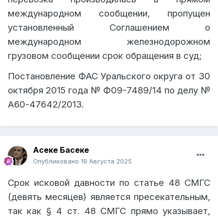
законодательством (статья 4
индустрии и инфраструктурного развития
международном сообщении, пропущен
Конституции Республики Казахстан).
Республики Казахстан от 2 августа 2019
установленный Соглашением о
года № 612).
Согласно § 1 статьи 31 СМГС по
международном железнодорожном
требованиям, связанным с уплатой
грузовом сообщении срок обращения в суд;
провозных платежей, установлен
Постановление ФАС Уральского округа от 30
специальный девятимесячный
октября 2015 года
№
Ф09-7489/14 по делу
№
срок исковой давности
,
который
А60-47642/2013
.
является пресекательным
и не
подлежит восстановлению, а
пропущенные платежи признаются
Асеке Басеке
доходом перевозчика (аналогично
Опубликовано
19 Августа 2025
Правилам перевозок грузов
железнодорожным транспортом,
Срок исковой давности по статье 48 СМГС
утвержденным приказом Министра
(девять месяцев) является пресекательным,
индустрии и инфраструктурного
так как § 4 ст. 48 СМГС прямо указывает,