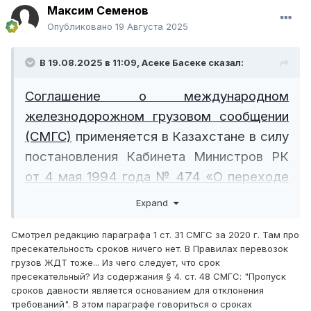
Максим Семенов
Опубликовано
19 Августа 2025
В 19.08.2025 в 11:09,
Асеке Басеке
сказал:
Соглашение о международном
железнодорожном грузовом сообщении
(СМГС)
применяется в Казахстане в силу
постановления Кабинета Министров РК
от 4 мая 1994 года № 474 «О переходе
железных дорог Республики Казахстан к
Expand
организации международных и
Смотрел редакцию параграфа 1 ст. 31 СМГС за 2020 г. Там про
межгосударственных перевозок грузов
пресекательность сроков ничего нет. В Правилах перевозок
на основе СМГС»
, и имеет приоритет над
грузов ЖДТ тоже... Из чего следует, что срок
национальным законодательством
пресекательный? Из содержания § 4. ст. 48 СМГС: "Пропуск
сроков давности является основанием для отклонения
(статья 4 Конституции Республики
требований". В этом параграфе говориться о сроках