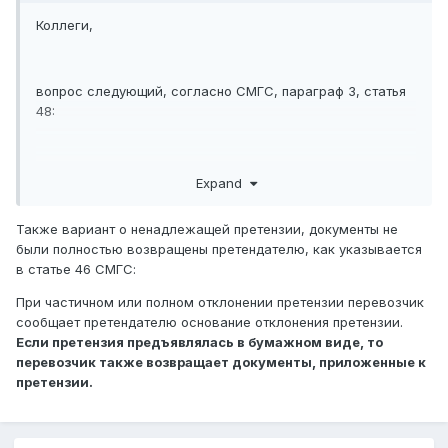
Коллеги,
вопрос следующий, согласно СМГС, параграф 3, статья
48:
Статья 48
Expand
§ 1. Иски к перевозчику на основании настоящего
Также вариант о ненадлежащей претензии, документы не
Соглашения предъявляются:
были полностью возвращены претендателю, как указывается
в статье 46 СМГС:
1) о превышении срока доставки груза - в течение 2
месяцев;
При частичном или полном отклонении претензии перевозчик
сообщает претендателю основание отклонения претензии.
2)
по остальным основаниям - в течение 9
Если претензия предъявлялась в бумажном виде, то
перевозчик также возвращает документы, приложенные к
месяцев.
претензии.
§ 2. Указанные в
§ 1
настоящей статьи сроки
исчисляются с момента возникновения права