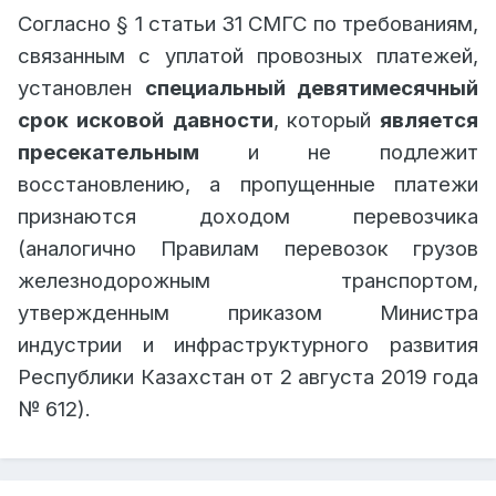
П
овторное предъявление претензии на том же
Согласно § 1 статьи 31 СМГС по требованиям,
основании не приостанавливает течение
связанным с уплатой провозных платежей,
сроков давности
, предусмотренных в
§
установлен
специальный девятимесячный
1
настоящей статьи.
срок исковой давности
,
который
является
§ 4.
Пропуск сроков давности является
пресекательным
и не подлежит
основанием для отклонения требований.
восстановлению, а пропущенные платежи
"
признаются доходом перевозчика
(аналогично Правилам перевозок грузов
Было две претензии и два ответа, по факту можно ли
железнодорожным транспортом,
считать срок от второй претензии? если нет, то как
утвержденным приказом Министра
возможно восстановить сроки?
индустрии и инфраструктурного развития
Республики Казахстан от 2 августа 2019 года
Транзитная перевозка через РК, либо в РК, можно
№ 612).
перейти с СМГС на ГК РК и использовать 3-х летние
сроки давности?