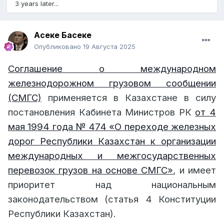
предъявления иска, установленного в
§ 2 статьи
3 years later...
47
"Требования по договору перевозки.
Подсудность" настоящего Соглашения. День
Асеке Басеке
начала течения срока давности в срок не
Опубликовано
19 Августа 2025
включается.
Соглашение о международном
§ 3. Предъявление претензии, оформленной в
соответствии со
статьей 46
"Претензии"
железнодорожном грузовом сообщении
настоящего Соглашения, приостанавливает
(СМГС)
применяется в Казахстане в силу
течение сроков давности, предусмотренных в
§
постановления Кабинета Министров РК
от 4
1
настоящей статьи.
мая 1994 года № 474 «О переходе железных
Течение срока давности продолжается с того
дорог Республики Казахстан к организации
дня, когда перевозчик сообщил претендателю
международных и межгосударственных
о полном или частичном отклонении его
перевозок грузов на основе СМГС»
, и имеет
претензии
или с момента истечения срока,
приоритет над национальным
установленного в
§ 7 статьи 46
"Претензии"
настоящего Соглашения, если претензия оставлена
законодательством (статья 4 Конституции
перевозчиком без ответа.
Республики Казахстан).