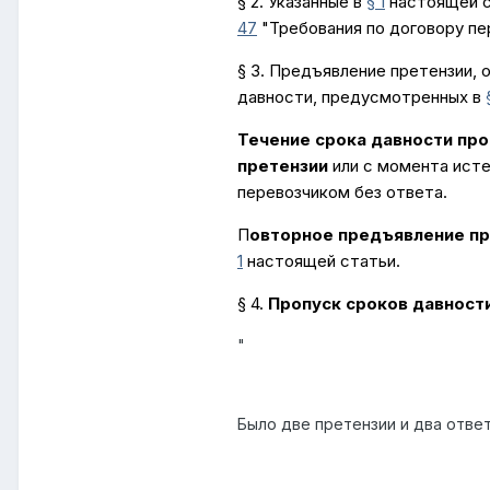
§ 2. Указанные в
§ 1
настоящей с
47
"Требования по договору пе
§ 3. Предъявление претензии,
давности, предусмотренных в
Течение срока давности про
претензии
или с момента исте
перевозчиком без ответа.
П
овторное предъявление пр
1
настоящей статьи.
§ 4.
Пропуск сроков давности
"
Было две претензии и два ответ