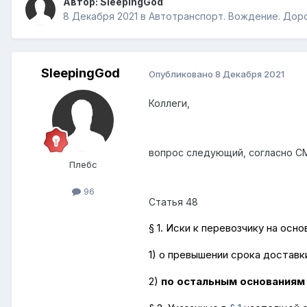
Автор:
SleepingGod
8 Декабря 2021
в
Автотранспорт. Вождение. Доро
SleepingGod
Опубликовано
8 Декабря 2021
Коллеги,
вопрос следующий, согласно СМГ
Плебс
96
Статья 48
§ 1. Иски к перевозчику на ос
1) о превышении срока доставки
2)
по остальным основаниям 