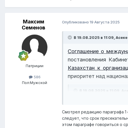
Транзитная перевозка через 
Максим
Опубликовано
19 Августа 2025
Семенов
В 19.08.2025 в 11:09,
Асеке
Соглашение о междун
постановления Кабин
Патриции
Казахстан к организ
приоритет над национа
586
Пол:
Мужской
В 19.08.2025 в 11:09,
Ас
Соглашение о межд
Смотрел редакцию параграфа 1 с
силу постановлени
следует, что срок пресекательн
Республики Казахс
этом параграфе говориться о ср