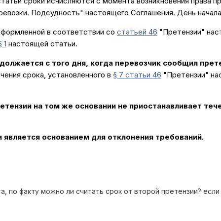
татьи сроки исчисляются с момента возникновения права пр
ревозки. Подсудность" настоящего Соглашения. День начала
 оформленной в соответствии со
статьей 46
"Претензии" нас
§ 1
настоящей статьи.
должается с того дня, когда перевозчик сообщил прет
чения срока, установленного в
§ 7 статьи 46
"Претензии" на
етензии на том же основании не приостанавливает теч
 является основанием для отклонения требований.
а, по факту можно ли считать срок от второй претензии? если