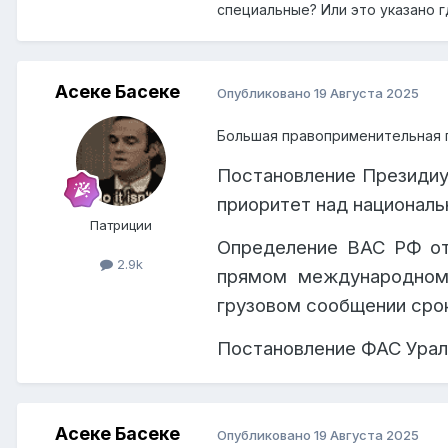
СМГС»
, и имеет п
специальные? Или это указано 
Казахстан).
Согласно § 1 стат
Асеке Басеке
Опубликовано
19 Августа 2025
специальный девят
, а пропущенные пл
восстановлению, а 
Большая правоприменительная п
железнодорожным тра
грузов железнодор
Постановление Президиу
Республики Казахстан о
развития Республики 
приоритет над национал
Патриции
Определение ВАС РФ от
2.9k
прямом международном
грузовом сообщении срок
Постановление ФАС Ураль
Асеке Басеке
Опубликовано
19 Августа 2025