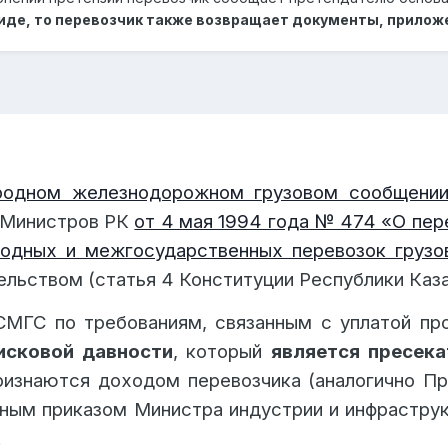
м - в течение 9 месяцев.
де, то перевозчик также возвращает документы, приложе
 статьи сроки исчисляются с момента возникновения права 
 перевозки. Подсудность" настоящего Соглашения. День нача
и, оформленной в соответствии со
статьей 46
"Претензии" 
тренных в
§ 1
настоящей статьи.
продолжается с того дня, когда перевозчик сообщил п
родном железнодорожном грузовом сообщени
а истечения срока, установленного в
§ 7 статьи 46
"Претенз
 ответа.
 Министров РК
от 4 мая 1994 года № 474 «О пе
родных и межгосударственных перевозок груз
претензии на том же основании не приостанавливает т
льством (статья 4 Конституции Республики Каза
 СМГС по требованиям, связанным с уплатой пр
сти является основанием для отклонения требований.
исковой давности
,
который
является пресек
ризнаются доходом перевозчика (аналогично П
ным приказом Министра индустрии и инфраструкт
вета, по факту можно ли считать срок от второй претензии? е
.