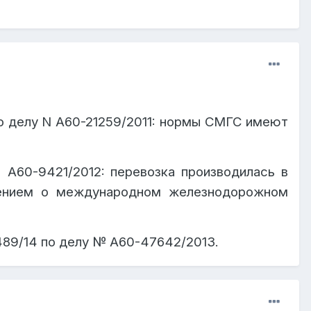
ом (статья 4 Конституции Республики
латой провозных платежей, установлен
вляется пресекательным
и не подлежит
налогично Правилам перевозок грузов
возчика (аналогично Правилам перевозок
ндустрии и инфраструктурного развития
нистра индустрии и инфраструктурного
о делу N А60-21259/2011: нормы СМГС имеют
№
А60-9421/2012: перевозка производилась в
шением о международном железнодорожном
89/14 по делу
№ А60-47642/2013
.