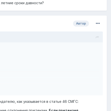
х летние сроки давности?
Автор
дателю, как указывается в статье 46 СМГС:
ние отклонения претензии.
Если претензия