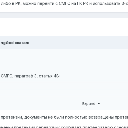
 либо в РК, можно перейти с СМГС на ГК РК и использовать 3-
pingGod
сказал:
СМГС, параграф 3, статья 48:
Expand
 основании настоящего Соглашения предъявляются:
претензии, документы не были полностью возвращены претен
вки груза - в течение 2 месяцев;
онении претензии перевозчик сообщает претендателю основа