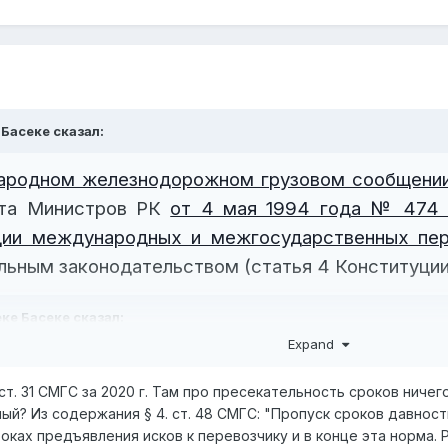
РК, либо в РК, можно перейти с СМГС на ГК РК и использовать
 Басеке
сказал:
ародном железнодорожном грузовом сообщени
ета Министров РК
от 4 мая 1994 года № 474 
ации международных и межгосударственных пе
льным законодательством (статья 4 Конституции
еке Басеке
сказал:
Expand
ународном железнодорожном грузовом сообще
т. 31 СМГС за 2020 г. Там про пресекательность сроков ничего
я Кабинета Министров РК
от 4 мая 1994 год
ый? Из содержания § 4. ст. 48 СМГС: "Пропуск сроков давнос
тан к организации международных и межгосуда
оках предъявления исков к перевозчику и в конце эта норма. Р