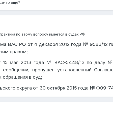
риоритет над национальным законодательств
где-то ещё?
ьи 31 СМГС по требованиям, связанным с уп
Expand
имесячный срок исковой давности
,
который
я
атежи признаются доходом перевозчика (а
пропущенные платежи признаются доходом пере
рактика по этому вопросу имеется в судах РФ.
нспортом, утвержденным приказом Министра и
ожным транспортом, утвержденным приказом Ми
ма ВАС РФ от 4 декабря 2012 года
№
9583/12 п
т 2 августа 2019 года № 612).
Казахстан от 2 августа 2019 года № 612).
ьным правом;
 15 мая 2013 года
№
ВАС-5448/13 по делу
 сообщении, пропущен установленный Согла
 обращения в суд;
ского округа от 30 октября 2015 года
№
Ф09-74