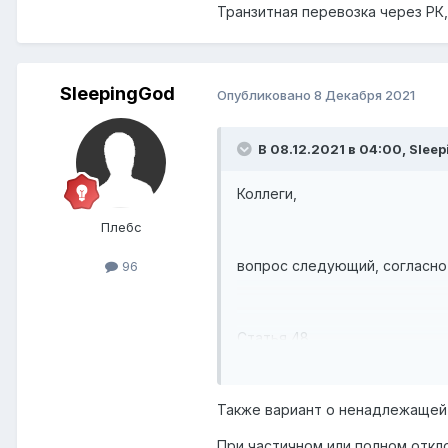
Транзитная перевозка через РК,
SleepingGod
Опубликовано
8 Декабря 2021
В 08.12.2021 в 04:00,
Slee
Коллеги,
Плебс
вопрос следующий, согласно 
96
Статья 48
§ 1. Иски к перевозчику на
Также вариант о ненадлежащей 
1) о превышении срока доста
При частичном или полном откл