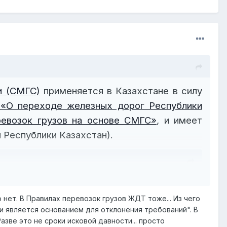
 3-х летние сроки давности?
и (СМГС)
применяется в Казахстане в силу
«О переходе железных дорог Республики
ревозок грузов на основе СМГС»
, и имеет
 Республики Казахстан).
нии (СМГС)
применяется в Казахстане в
 нет. В Правилах перевозок грузов ЖДТ тоже... Из чего
а № 474 «О переходе железных дорог
ти является основанием для отклонения требований". В
рственных перевозок грузов на основе
азве это не сроки исковой давности... просто