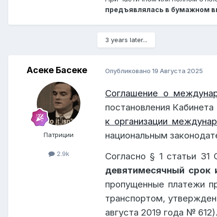
2)
по остальным основания
предъявлялась в бумажном ви
§ 2. Указанные в
§ 1
настоящей
47
"Требования по договору
3 years later...
§ 3. Предъявление претензи
сроков давности, предусмо
Асеке Басеке
Опубликовано
19 Августа 2025
Течение срока давности 
Соглашение о междуна
его претензии
или с момент
оставлена перевозчиком без
постановления Кабинета
к организации междуна
П
овторное предъявление 
национальным законодате
Патриции
1
настоящей статьи.
2.9k
Согласно § 1 статьи 31
§ 4.
Пропуск сроков давно
девятимесячный срок 
"
пропущенные платежи п
транспортом, утвержден
Было две претензии и два от
августа 2019 года № 612)