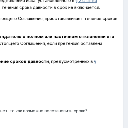
едъявления иска, установленного в
§ 2 статьи
 течения срока давности в срок не включается.
тоящего Соглашения, приостанавливает течение сроков
ендателю о полном или частичном отклонении его
стоящего Соглашения, если претензия оставлена
ение сроков давности
, предусмотренных в
§
 нет, то как возможно восстановить сроки?