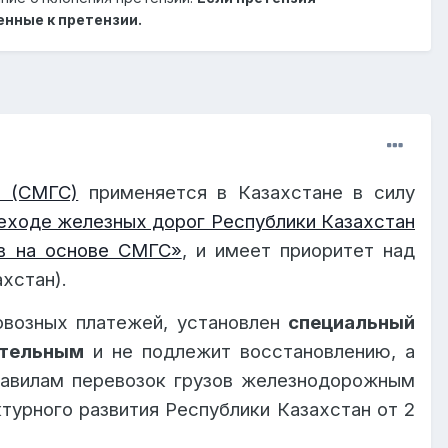
нные к претензии.
предъявления иска, установленного в
§ 2 статьи
ла течения срока давности в срок не включается.
настоящего Соглашения, приостанавливает течение
ретендателю о полном или частичном отклонении
и (СМГС)
применяется в Казахстане в силу
ии" настоящего Соглашения, если претензия
реходе железных дорог Республики Казахстан
ов на основе СМГС»
, и имеет приоритет над
ечение сроков давности
, предусмотренных в
§
хстан).
овозных платежей, установлен
специальный
ательным
и не подлежит восстановлению, а
равилам перевозок грузов железнодорожным
урного развития Республики Казахстан от 2
сли нет, то как возможно восстановить сроки?