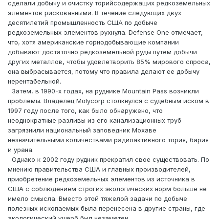
сделали добычу и очистку торийсодержащих редкоземельных
элементов рискованными. В течение следующих двух
десятилетий промышленность США по добыче
редкоземельных элементов рухнула. Defense One отмечает,
что, хотя американские горнодобывающие компании
добывают достаточно редкоземельной руды путем добычи
других металлов, чтобы удовлетворить 85% мирового спроса,
она выбрасывается, потому что правила делают ее добычу
нерентабельной.
Затем, в 1990-х годах, на руднике Mountain Pass возникли
проблемы. Владелец Molycorp столкнулся с судебным иском в
1997 году после того, как было обнаружено, что
неоднократные разливы из его канализационных труб
загрязнили национальный заповедник Мохаве
незначительными количествами радиоактивного тория, бария
и урана.
Однако к 2002 году рудник прекратил свое существовать. По
мнению правительства США и главных производителей,
приобретение редкоземельных элементов из источника в
США с соблюдением строгих экологических норм больше не
имело смысла. Вместо этой тяжелой задачи по добыче
полезных ископаемых была перенесена в другие страны, где
экологический ущерб был незаметен.