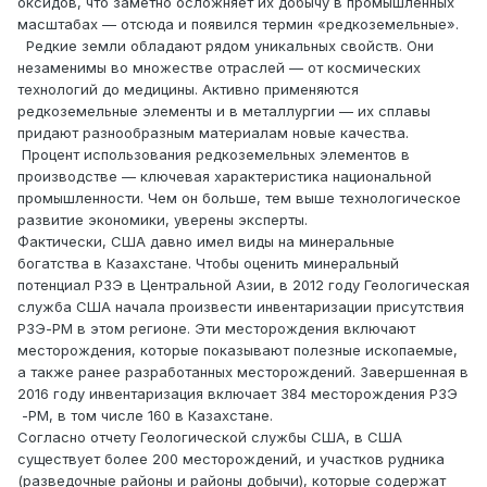
оксидов, что заметно осложняет их добычу в промышленных
масштабах — отсюда и появился термин «редкоземельные».
Редкие земли обладают рядом уникальных свойств. Они
незаменимы во множестве отраслей — от космических
технологий до медицины. Активно применяются
редкоземельные элементы и в металлургии — их сплавы
придают разнообразным материалам новые качества.
Процент использования редкоземельных элементов в
производстве — ключевая характеристика национальной
промышленности. Чем он больше, тем выше технологическое
развитие экономики, уверены эксперты.
Фактически, США давно имел виды на минеральные
богатства в Казахстане. Чтобы оценить минеральный
потенциал РЗЭ в Центральной Азии, в 2012 году Геологическая
служба США начала произвести инвентаризации присутствия
РЗЭ-РМ в этом регионе. Эти месторождения включают
месторождения, которые показывают полезные ископаемые,
а также ранее разработанных месторождений. Завершенная в
2016 году инвентаризация включает 384 месторождения РЗЭ
-РМ, в том числе 160 в Казахстане.
Согласно отчету Геологической службы США, в США
существует более 200 месторождений, и участков рудника
(разведочные районы и районы добычи), которые содержат