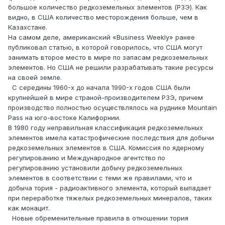
большое количество редкоземельных элементов (РЗЭ). Как
видно, в США количество месторождения больше, чем в
Казахстане.
На самом деле, американский «Business Weekly» ранее
публиковал статью, в которой говорилось, что США могут
занимать второе место в мире по запасам редкоземельных
элементов. Но США не решили разрабатывать такие ресурсы
на своей земле.
С середины 1960-х до начала 1990-х годов США были
крупнейшей в мире страной-производителем РЗЭ, причем
производство полностью осуществлялось на руднике Mountain
Pass на юго-востоке Калифорнии.
В 1980 году неправильная классификация редкоземельных
элементов имела катастрофические последствия для добычи
редкоземельных элементов в США. Комиссия по ядерному
регулированию и Международное агентство по
регулированию установили добычу редкоземельных
элементов в соответствии с теми же правилами, что и
добыча тория - радиоактивного элемента, который выпадает
при переработке тяжелых редкоземельных минералов, таких
как монацит.
Новые обременительные правила в отношении тория