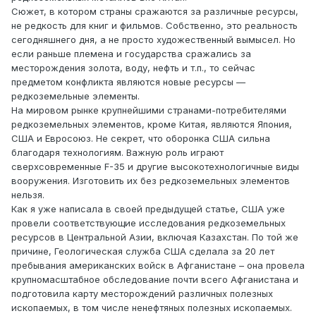
Сюжет, в котором страны сражаются за различные ресурсы,
не редкость для книг и фильмов. Собственно, это реальность
сегодняшнего дня, а не просто художественный вымысел. Но
если раньше племена и государства сражались за
месторождения золота, воду, нефть и т.п., то сейчас
предметом конфликта являются новые ресурсы —
редкоземельные элементы.
На мировом рынке крупнейшими странами-потребителями
редкоземельных элементов, кроме Китая, являются Япония,
США и Евросоюз. Не секрет, что оборонка США сильна
благодаря технологиям. Важную роль играют
сверхсовременные F-35 и другие высокотехнологичные виды
вооружения. Изготовить их без редкоземельных элементов
нельзя.
Как я уже написала в своей предыдущей статье, США уже
провели соответствующие исследования редкоземельных
ресурсов в Центральной Азии, включая Казахстан. По той же
причине, Геологическая служба США сделала за 20 лет
пребывания американских войск в Афганистане – она провела
крупномасштабное обследование почти всего Афганистана и
подготовила карту месторождений различных полезных
ископаемых, в том числе ненефтяных полезных ископаемых.