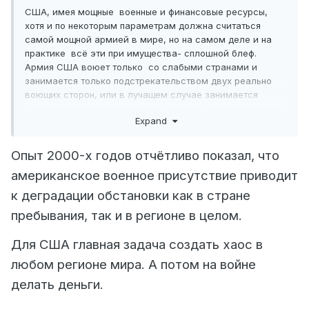
США, имея мощные военные и финансовые ресурсы,
хотя и по некоторым параметрам должна считаться
самой мощной армией в мире, но на самом деле и на
практике всё эти при имущества- сплошной блеф.
Армия США воюет только со слабыми странами и
занимается только подстрекательством двух реально
воющих сторон, или в лучащем случае занимается
финансированием и торговлей военной техники в
Expand
адрес двух воющих сторон. А свою армию держит в
сторонке, стравливая страны конфликта между собой
лбами в военные конфликты, а сами наживаются на
Опыт 2000-х годов отчётливо показал, что
этом путём сбыта старой и ржавой военной техники
американское военное присутствие приводит
воюющим сторонам. Они зашли в Киргизию на
промышленное развитие золота в горах. А результат=
к деградации обстановки как в стране
цветные революции. Шеварднадзе обратился к США за
пребывания, так и в регионе в целом.
финансовой и военно- технической поддержкой для
Грузии, а в результате сам лишился трона. Страна
Для США главная задача создать хаос в
потеряла Абхазию и Осетию. И до сих пор там далеко не
спокойно. Если США зайдут в РК, причём на любой
любом регионе мира. А потом на войне
совместно промышленной основе, то и нас ожидает
делать деньги.
военные конфликты и перевороты. Страну можем
потерять.