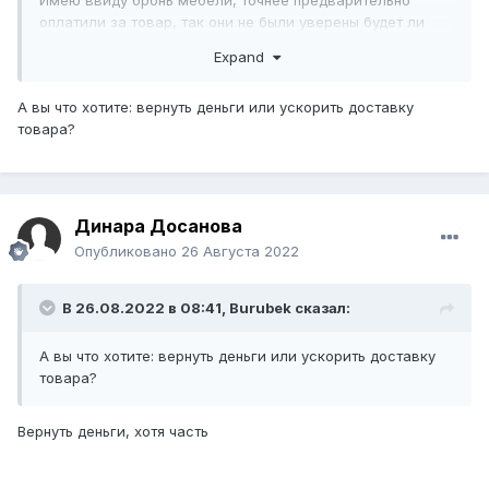
Имею ввиду бронь мебели, точнее предварительно
оплатили за товар, так они не были уверены будет ли
данный комплект мебели завозиться еще с завода.
Expand
Договор составлен не был как я писала. я в моем
случае я оплатила полностью за мебель, тем самым
А вы что хотите: вернуть деньги или ускорить доставку
попросив продавца пока ее подержать у себя на складе.
товара?
Динара Досанова
Опубликовано
26 Августа 2022
В 26.08.2022 в 08:41,
Burubek
сказал:
А вы что хотите: вернуть деньги или ускорить доставку
товара?
Вернуть деньги, хотя часть