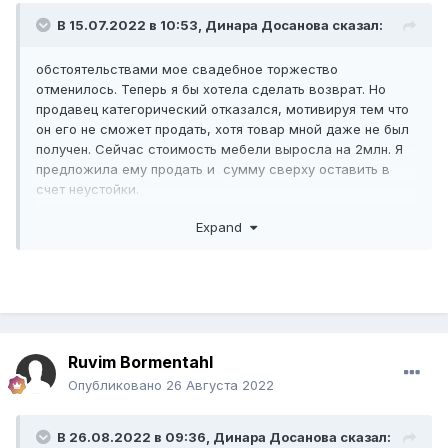
В 15.07.2022 в 10:53,
Динара Досанова
сказал:
обстоятельствами мое свадебное торжество
отменилось. Теперь я бы хотела сделать возврат. Но
продавец категорический отказался, мотивируя тем что
он его не сможет продать, хотя товар мной даже не был
получен. Сейчас стоимость мебели выросла на 2млн. Я
предложила ему продать и сумму сверху оставить в
счет неустойки.
сумма не маленькая, сейчас идет 3 мес
Expand
разбирательства. Прошу помогите могу ли я сделать
возврат как потребитель? если да то при обращении в
суд, и при досудебной претензии на какие конкретно
статьи закона я могу ссылаться?
Ruvim Bormentahl
Опубликовано
26 Августа 2022
В 26.08.2022 в 09:36,
Динара Досанова
сказал: