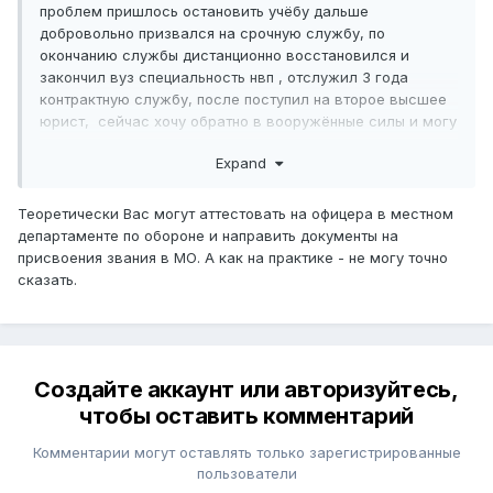
проблем пришлось остановить учёбу дальше
добровольно призвался на срочную службу, по
окончанию службы дистанционно восстановился и
закончил вуз специальность нвп , отслужил 3 года
контрактную службу, после поступил на второе высшее
юрист, сейчас хочу обратно в вооружённые силы и могу
ли я с двумя высшими военным билетом и опытом
Expand
работы получить офицерское звание?
Или без Баке/Саке и денег никуда не возьмут?
Теоретически Вас могут аттестовать на офицера в местном
департаменте по обороне и направить документы на
присвоения звания в МО. А как на практике - не могу точно
сказать.
Создайте аккаунт или авторизуйтесь,
чтобы оставить комментарий
Комментарии могут оставлять только зарегистрированные
пользователи