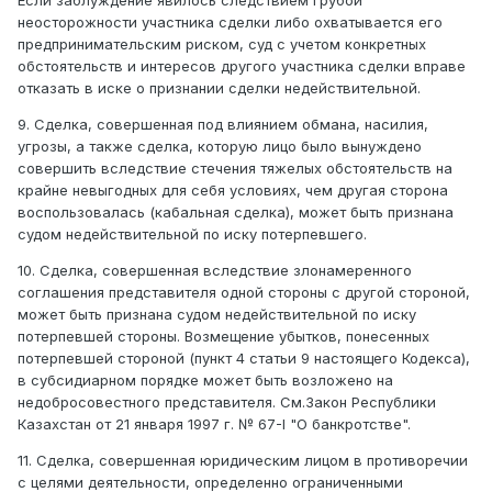
Если заблуждение явилось следствием грубой
неосторожности участника сделки либо охватывается его
предпринимательским риском, суд с учетом конкретных
обстоятельств и интересов другого участника сделки вправе
отказать в иске о признании сделки недействительной.
9. Сделка, совершенная под влиянием обмана, насилия,
угрозы, а также сделка, которую лицо было вынуждено
совершить вследствие стечения тяжелых обстоятельств на
крайне невыгодных для себя условиях, чем другая сторона
воспользовалась (кабальная сделка), может быть признана
судом недействительной по иску потерпевшего.
10. Сделка, совершенная вследствие злонамеренного
соглашения представителя одной стороны с другой стороной,
может быть признана судом недействительной по иску
потерпевшей стороны. Возмещение убытков, понесенных
потерпевшей стороной (пункт 4 статьи 9 настоящего Кодекса),
в субсидиарном порядке может быть возложено на
недобросовестного представителя. См.Закон Республики
Казахстан от 21 января 1997 г. № 67-I "О банкротстве".
11. Сделка, совершенная юридическим лицом в противоречии
с целями деятельности, определенно ограниченными