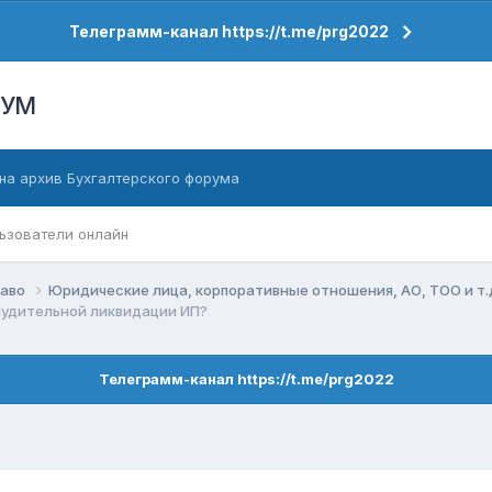
Телеграмм-канал https://t.me/prg2022
РУМ
на архив Бухгалтерского форума
ьзователи онлайн
раво
Юридические лица, корпоративные отношения, АО, ТОО и т.
нудительной ликвидации ИП?
Телеграмм-канал https://t.me/prg2022