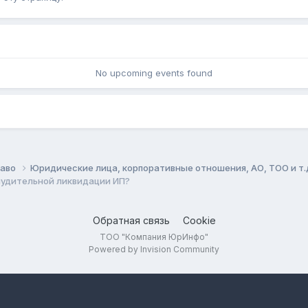
No upcoming events found
раво
Юридические лица, корпоративные отношения, АО, ТОО и т.
нудительной ликвидации ИП?
Обратная связь
Cookie
ТОО "Компания ЮрИнфо"
Powered by Invision Community