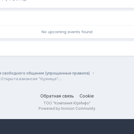
No upcoming events found
я свободного общения (упрощенные правила)
Открыта вакансия "Кузнеца"....
Обратная связь
Cookie
ТОО "Компания ЮрИнфо"
Powered by Invision Community