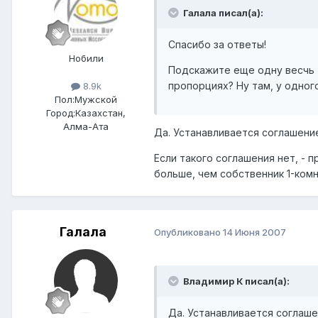
Галала писал(а):
Спасибо за ответы!
Нобили
Подскажите еще одну весчь 
пропорциях? Ну там, у одного
8.9k
Пол:
Мужской
Город:
Казахстан,
Алма-Ата
Да. Устанавливается соглашени
Если такого соглашения нет, -
больше, чем собственник 1-комн
Галала
Опубликовано
14 Июня 2007
Владимир К писал(а):
Да. Устанавливается соглаше