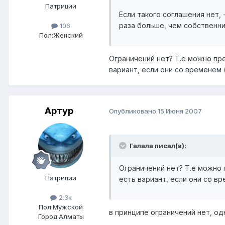
Патриции
Если такого соглашения нет,
раза больше, чем собственни
106
Пол:
Женский
Ограничений нет? Т.е можно пр
вариант, если они со временем
Артур
Опубликовано
15 Июня 2007
Галала писал(а):
Ограничений нет? Т.е можно 
Патриции
есть вариант, если они со в
2.3k
Пол:
Мужской
в принципе ограничений нет, од
Город:
Алматы