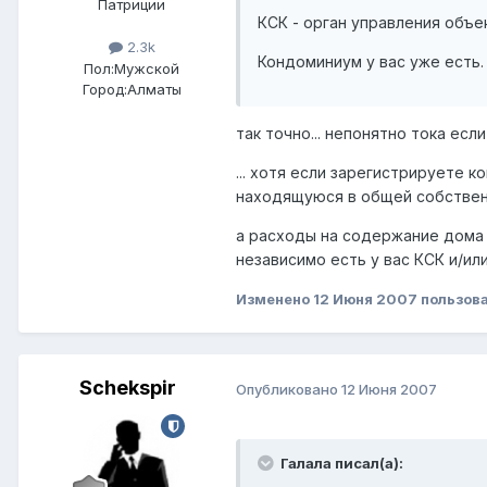
Патриции
КСК - орган управления объ
2.3k
Кондоминиум у вас уже есть.
Пол:
Мужской
Город:
Алматы
так точно... непонятно тока есл
... хотя если зарегистрируете 
находящуюся в общей собственно
а расходы на содержание дома 
независимо есть у вас КСК и/и
Изменено
12 Июня 2007
пользов
Schekspir
Опубликовано
12 Июня 2007
Галала писал(а):