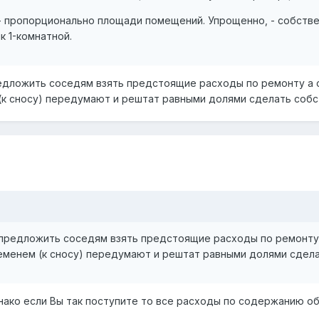
 - пропорционально площади помещений. Упрощенно, - собств
к 1-комнатной.
едложить соседям взять предстоящие расходы по ремонту а се
 (к сносу) передумают и рештат равными долями сделать соб
предложить соседям взять предстоящие расходы по ремонту а 
ременем (к сносу) передумают и рештат равными долями сдел
нако если Вы так поступите то все расходы по содержанию об