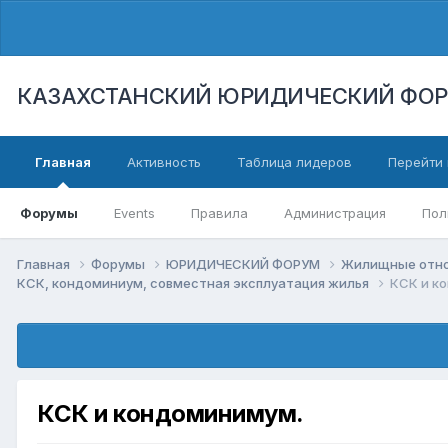
КАЗАХСТАНСКИЙ ЮРИДИЧЕСКИЙ ФО
Главная
Активность
Таблица лидеров
Перейти 
Форумы
Events
Правила
Администрация
Пол
Главная
Форумы
ЮРИДИЧЕСКИЙ ФОРУМ
Жилищные отнош
КСК, кондоминиум, совместная эксплуатация жилья
КСК и к
КСК и кондоминимум.