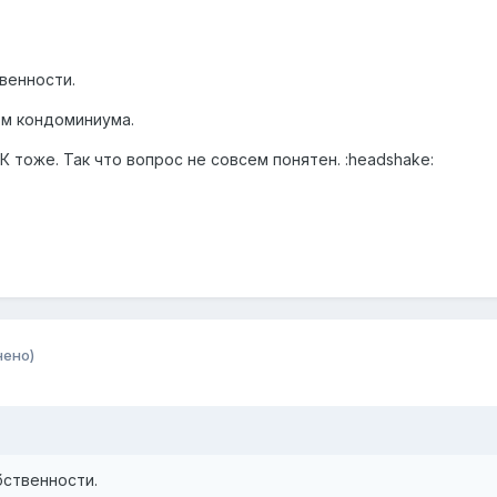
венности.
ом кондоминиума.
К тоже. Так что вопрос не совсем понятен. :headshake:
нено)
бственности.