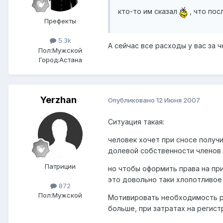
кто-то им сказал
, что пос
Префекты
5.3k
А сейчас все расходы у вас за ч
Пол:
Мужской
Город:
Астана
Yerzhan
Опубликовано
12 Июня 2007
Ситуация такая:
человек хочет при сносе получ
долевой собственности членов 
Патриции
но чтобы оформить права на пр
это довольно таки хлопотливое
872
Пол:
Мужской
Мотивировать необходимость ре
больше, при затратах на регист